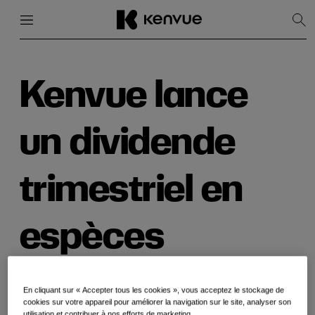
Menu
Fermer
Affi
la
rec
Passer
au
contenu
Kenvue lance
un dividende
trimestriel en
espèces
28 janvier 2026
En cliquant sur « Accepter tous les cookies », vous acceptez le stockage de
cookies sur votre appareil pour améliorer la navigation sur le site, analyser son
utilisation et contribuer à nos efforts de marketing.