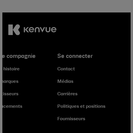
re compagnie
Se connecter
e histoire
Contact
 marques
Médias
stisseurs
Carrières
lacements
Politiques et positions
Fournisseurs