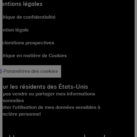
entions légales
litique de confidentialité
ention légale
éclarations prospectives
olitique en matière de Cookies
Paramètres des cookies
our les résidents des États-Unis
e pas vendre ou partager mes informations
ersonnelles
miter l’utilisation de mes données sensibles à
aractère personnel