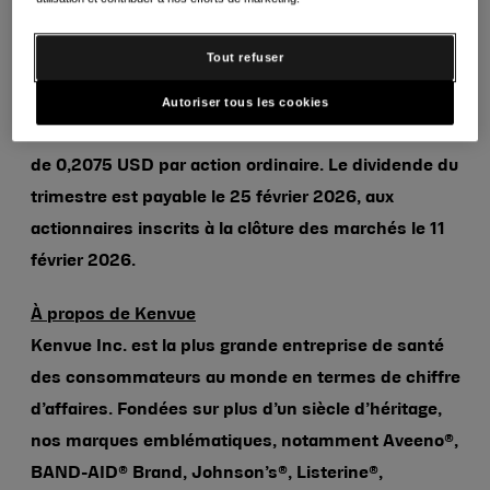
E-
Imprimer
Copier
mail
Tout refuser
SOMMET, N.J. 28 janvier 2026 – Kenvue Inc. (NYSE:
Autoriser tous les cookies
KVUE) a annoncé aujourd’hui que son Conseil
d’administration a déclaré un dividende trimestriel
de 0,2075 USD par action ordinaire. Le dividende du
trimestre est payable le 25 février 2026, aux
actionnaires inscrits à la clôture des marchés le 11
février 2026.
À propos de Kenvue
Kenvue Inc. est la plus grande entreprise de santé
des consommateurs au monde en termes de chiffre
d’affaires. Fondées sur plus d’un siècle d’héritage,
nos marques emblématiques, notamment Aveeno®,
BAND-AID® Brand, Johnson’s®, Listerine®,