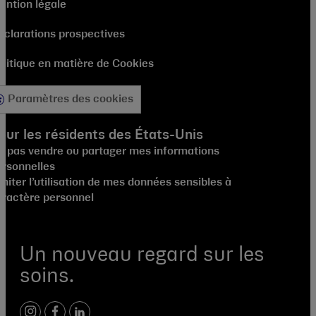
ention légale
éclarations prospectives
olitique en matière de Cookies
Paramètres des cookies
our les résidents des États-Unis
e pas vendre ou partager mes informations
ersonnelles
miter l’utilisation de mes données sensibles à
aractère personnel
Un nouveau regard sur les
soins.