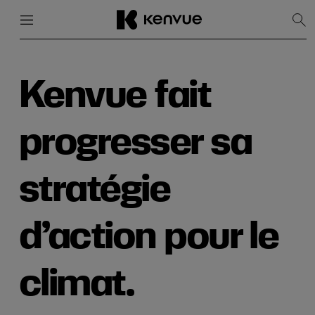
Menu
Fermer
Affi
la
rec
Passer
au
contenu
Kenvue fait
progresser sa
stratégie
d’action pour le
climat.