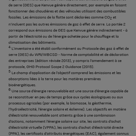
de serre (GES) que Kenvue génère directement, par exemple en faisant
fonctionner des chaudières et des véhicules utilisant des combustibles
fossiles. Les émissions de la flotte sont déclarées comme CO
et
2
n’incluent pas les autres émissions de gaz à effet de serre. La portée 2
correspond aux émissions de GES que Kenvue génère indirectement - à
partir de l’électricité ou de l’énergie achetée pour le chauffage et la
climatisation des bâtiments.
4
L’inventaire a été établi conformément au Protocole des gaz à effet de
serre (GES) du WRI/WBCSD - Norme de comptabilité et de déclaration
des entreprises (édition révisée 2013), y compris l’amendement à ce
protocole, GHG Protocol Scope 2 Guidance (2015).
5
Le champ d’application de l’objectif comprend les émissions et les
absorptions liées à la terre pour les matières premières
bioénergétiques.
6
Une source d’énergie renouvelable est une source d’énergie capable de
se reconstituer en peu de temps grâce aux cycles écologiques ou aux
processus agricoles (par exemple, la biomasse, la géothermie,
l’hydroélectricité, l’énergie solaire et éolienne). Les objectifs en matière
d’électricité renouvelable sont atteints grâce à une combinaison
d’actions, notamment l’énergie solaire sur site, les contrats d’achat
d’électricité virtuelle (VPPA), les contrats d’achat d’électricité directe
(PPA), les certificats d’attributs énergétiques (EAC), également connus