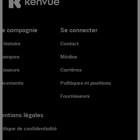
re compagnie
Se connecter
e histoire
Contact
 marques
Médias
stisseurs
Carrières
lacements
Politiques et positions
Fournisseurs
entions légales
litique de confidentialité