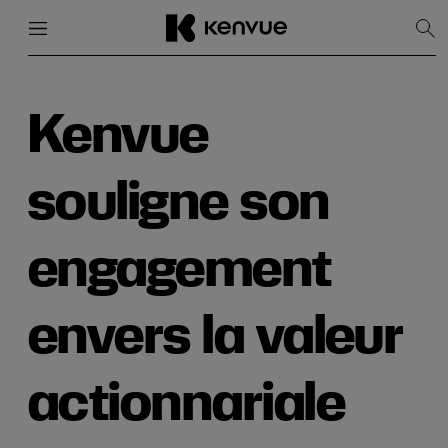
Menu
Fermer
Affi
la
rec
Passer
au
contenu
Kenvue
souligne son
engagement
envers la valeur
actionnariale