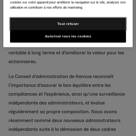
accru dans le marketing, rendu possible par nos
cookies sur votre appareil pour améliorer la navigation sur le site, analyser son
utilisation et contribuer à nos efforts de marketing.
initiatives de réduction des coûts et de productivité.
Kenvue est un leader mondial de la santé des
Tout refuser
consommateurs, avec des marques, des capacités et
des équipes hautement performantes qui, selon nos
Autoriser tous les cookies
attentes, nous permettront de générer une croissance
rentable à long terme et d’améliorer la valeur pour les
actionnaires.
Le Conseil d’administration de Kenvue reconnaît
l’importance d’assurer le bon équilibre entre les
compétences et l’expérience, ainsi qu'une surveillance
indépendante des administrateurs, et évalue
régulièrement sa propre composition. Nous avons
récemment nommé deux nouveaux administrateurs
indépendants suite à la démission de deux cadres