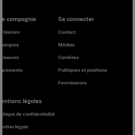
re compagnie
Se connecter
e histoire
Contact
 marques
Médias
stisseurs
Carrières
lacements
Politiques et positions
Fournisseurs
entions légales
litique de confidentialité
ention légale