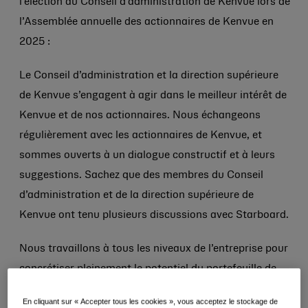
l’élection au Conseil d’administration de Kenvue lors de
l’Assemblée annuelle des actionnaires de Kenvue en
2025 :
Le Conseil d’administration et la direction supérieure
de Kenvue s’engagent à agir dans le meilleur intérêt de
Kenvue et de nos actionnaires. Nous échangeons
régulièrement avec les actionnaires de Kenvue, et
sommes ouverts à un dialogue constructif et à leurs
suggestions. Sachez que des membres du Conseil
d’administration et de la direction supérieure de
Kenvue ont tenu plusieurs discussions avec Starboard.
Nous travaillons à tous les niveaux de l’entreprise pour
concrétiser pleinement le potentiel du portefeuille de
Kenvue, notamment par le biais d'un investissement
En cliquant sur « Accepter tous les cookies », vous acceptez le stockage de