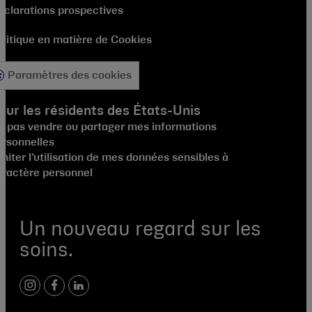
éclarations prospectives
olitique en matière de Cookies
Paramètres des cookies
our les résidents des États-Unis
e pas vendre ou partager mes informations
ersonnelles
miter l’utilisation de mes données sensibles à
aractère personnel
Un nouveau regard sur les
soins.
instagram
facebook
linkedin