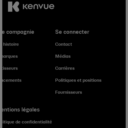
re compagnie
Se connecter
e histoire
Contact
 marques
Médias
stisseurs
Carrières
lacements
Politiques et positions
Fournisseurs
entions légales
litique de confidentialité