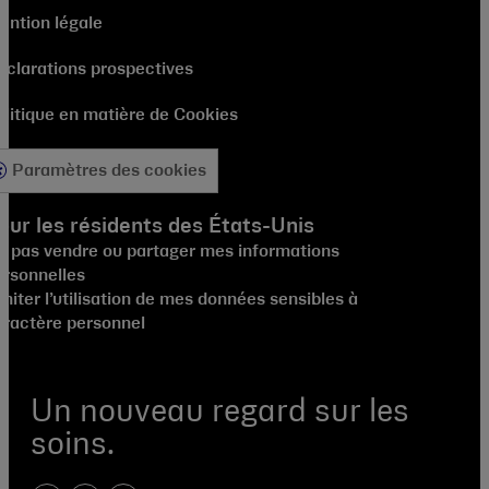
ention légale
éclarations prospectives
olitique en matière de Cookies
Paramètres des cookies
our les résidents des États-Unis
e pas vendre ou partager mes informations
ersonnelles
miter l’utilisation de mes données sensibles à
aractère personnel
Un nouveau regard sur les
soins.