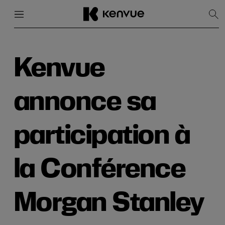
Menu
Fermer
Affi
la
rec
Passer
au
contenu
Kenvue
annonce sa
participation à
la Conférence
Morgan Stanley