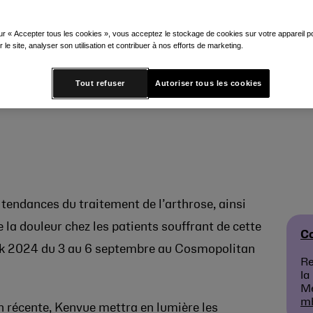
ur « Accepter tous les cookies », vous acceptez le stockage de cookies sur votre appareil po
 schémas thérapeutiques, les préfé
r le site, analyser son utilisation et contribuer à nos efforts de marketing.
 Tylenol® pour les personnes souffra
Tout refuser
Autoriser tous les cookies
tendances du traitement de l’arthrose, ainsi
 la douleur chez les patients souffrant de cette
Co
ek 2024 du 3 au 6 septembre au Cosmopolitan
Re
la
M
m
n récente, Kenvue mettra en lumière les