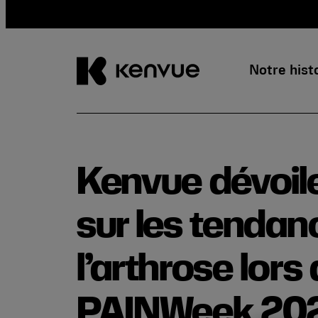
Notre hist
Passer
au
contenu
Kenvue dévoile
sur les tendan
l’arthrose lors
PAINWeek 20