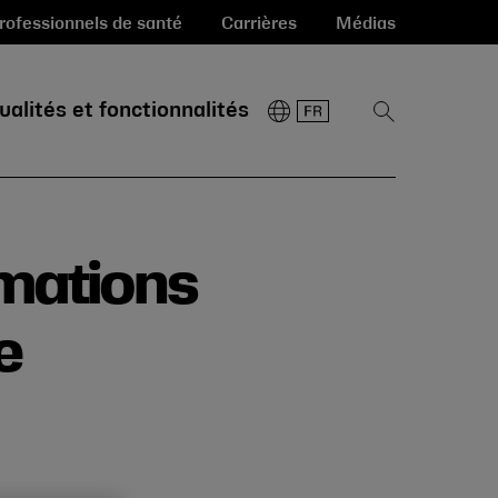
rofessionnels de santé
Carrières
Médias
ualités et fonctionnalités
Afficher
la
recherche
rmations
e