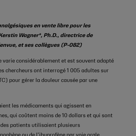
analgésiques en vente libre pour les
rstin Wagner*, Ph.D., directrice de
envue, et ses collègues (P-082)
se varie considérablement et est souvent adapté
les chercheurs ont interrogé 1 005 adultes sur
OTC) pour gérer la douleur causée par une
giaient les médicaments qui agissent en
es, qui coûtent moins de 10 dollars et qui sont
 des patients utilisaient plusieurs
nophène ou de l’ibuprofène par voie orale,