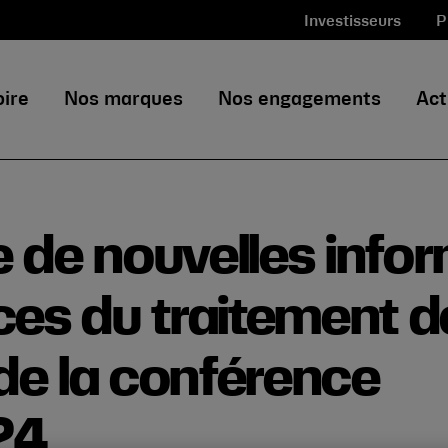
Investisseurs
P
oire
Nos marques
Nos engagements
Act
 de nouvelles info
ces du traitement d
 de la conférence
24