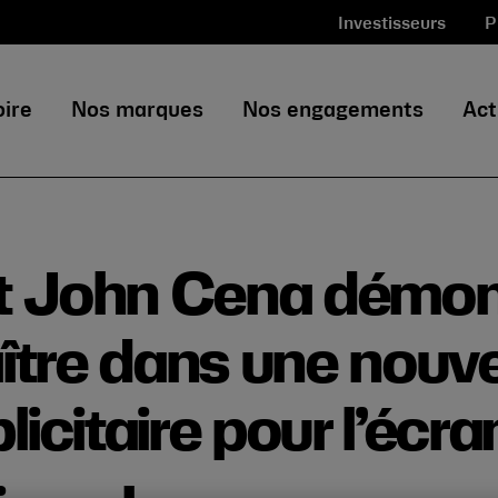
Investisseurs
P
oire
Nos marques
Nos engagements
Act
t John Cena démon
aître dans une nouve
citaire pour l’écran