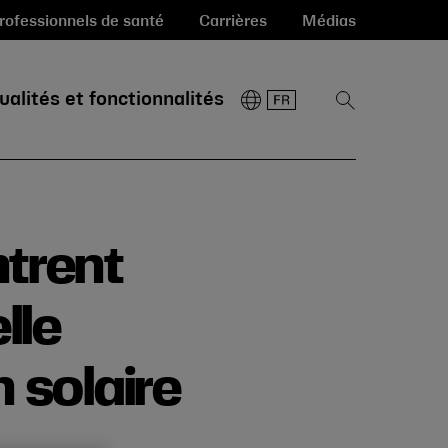
rofessionnels de santé
Carrières
Médias
ualités et fonctionnalités
Afficher
la
recherche
trent
lle
 solaire