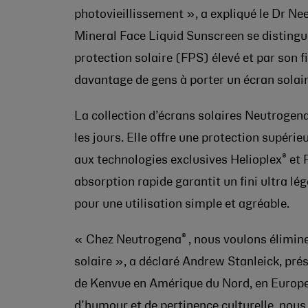
photovieillissement », a expliqué le Dr Ne
Mineral Face Liquid Sunscreen se distingue
protection solaire (FPS) élevé et par son fini
davantage de gens à porter un écran solai
La collection d’écrans solaires Neutrogen
les jours. Elle offre une protection supér
®
aux technologies exclusives Helioplex
et 
absorption rapide garantit un fini ultra lég
pour une utilisation simple et agréable.
®
« Chez Neutrogena
, nous voulons élimine
solaire », a déclaré Andrew Stanleick, prés
de Kenvue en Amérique du Nord, en Europe
d’humour et de pertinence culturelle, nous f