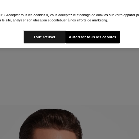
neral
ur « Accepter tous les cookies », vous acceptez le stockage de cookies sur votre appareil po
r le site, analyser son utilisation et contribuer à nos efforts de marketing.
ire minéral de la marque répond au
Tout refuser
Autoriser tous les cookies
nsommateurs à l’utilisation quotidi