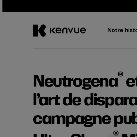
Notre hist
Passer
au
contenu
®
Neutrogena
e
l’art de dispar
campagne publi
®