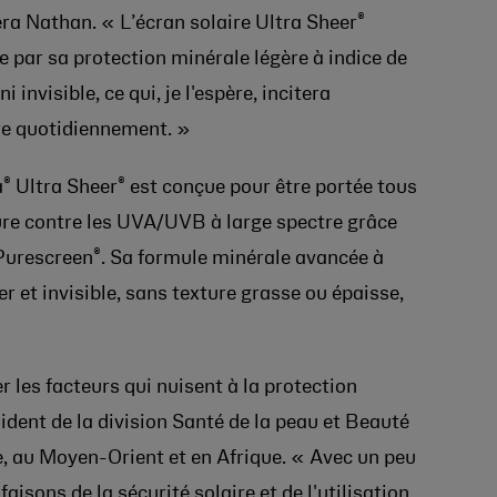
®
era Nathan. « L’écran solaire Ultra Sheer
 par sa protection minérale légère à indice de
 invisible, ce qui, je l'espère, incitera
re quotidiennement. »
®
®
a
Ultra Sheer
est conçue pour être portée tous
ieure contre les UVA/UVB à large spectre grâce
®
Purescreen
. Sa formule minérale avancée à
er et invisible, sans texture grasse ou épaisse,
r les facteurs qui nuisent à la protection
ident de la division Santé de la peau et Beauté
, au Moyen-Orient et en Afrique. « Avec un peu
aisons de la sécurité solaire et de l'utilisation