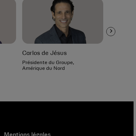
Carlos de Jésus
Russell D
Présidente du Groupe,
Directeur d
Amérique du Nord
générales
Mentions légales