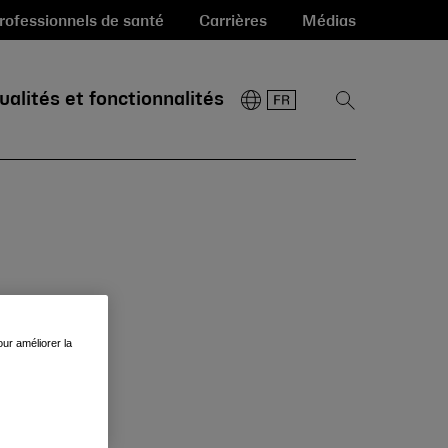
rofessionnels de santé
Carrières
Médias
ualités et fonctionnalités
Afficher
la
recherche
ur améliorer la