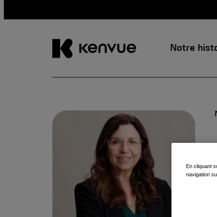
Notre hist
Passer
au
contenu
En cliquant s
navigation su