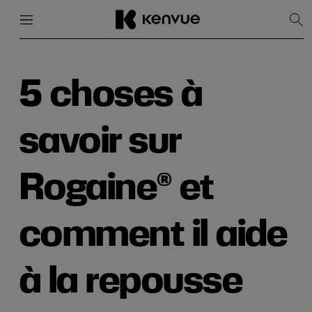
Menu
Fermer
Affi
la
rec
Passer
au
contenu
5 choses à
savoir sur
Rogaine® et
comment il aide
à la repousse