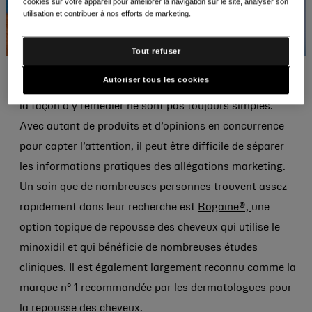
cookies sur votre appareil pour améliorer la navigation sur le site, analyser son
utilisation et contribuer à nos efforts de marketing.
Tout refuser
Autoriser tous les cookies
La perte de cheveux est fréquente, mais l’expérience et
la façon d’y remédier ne sont pas toujours simples.
Avec autant de produits et d’opinions en concurrence
pour capter l’attention, il peut être difficile de séparer
les informations pratiques des allégations marketing.
Un soin que de nombreuses personnes trouvent assez
rapidement dans leur recherche est
Rogaine®,
une
option topique de repousse des cheveux qui utilise le
minoxidil et qui bénéficie de nombreuses études
cliniques. Il est également largement reconnu comme
la
marque
n° 1 recommandée par les dermatologues pour
la repousse des cheveux.