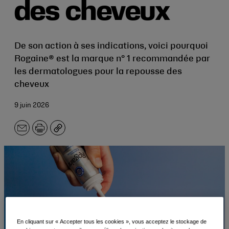
des cheveux
De son action à ses indications, voici pourquoi
Rogaine® est la marque n° 1 recommandée par
les dermatologues pour la repousse des
cheveux
9 juin 2026
E-
Imprimer
Copier
mail
En cliquant sur « Accepter tous les cookies », vous acceptez le stockage de