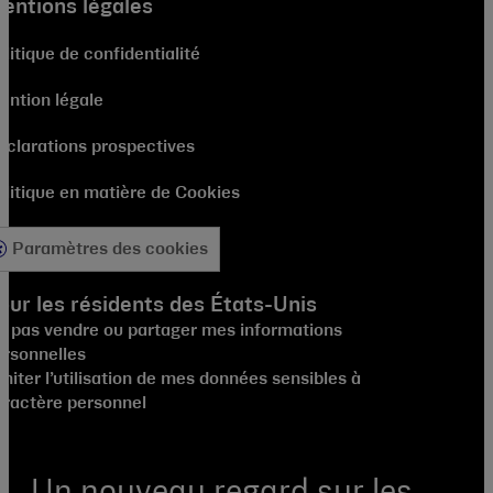
entions légales
litique de confidentialité
ention légale
éclarations prospectives
olitique en matière de Cookies
Paramètres des cookies
our les résidents des États-Unis
e pas vendre ou partager mes informations
ersonnelles
miter l’utilisation de mes données sensibles à
aractère personnel
Un nouveau regard sur les