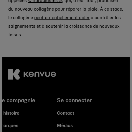
appelées
« fibroblastes »,
qui, à leur tour, produisent
du nouveau collagène pour réparer la plaie. À ce stade,
le collagène
peut potentiellement aider
à contrôler les
saignements et à soutenir la croissance de nouveaux
tissus.
re compagnie
Se connecter
e histoire
Contact
 marques
Médias