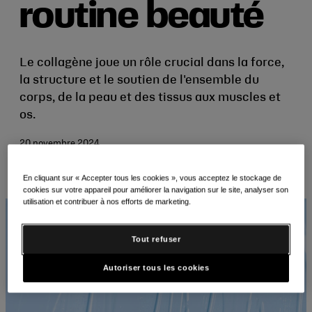
routine beauté
Le collagène joue un rôle crucial dans la force,
la structure et le soutien de l'ensemble du
corps, de la peau et des tissus aux muscles et
os.
20 novembre 2024
E-
Imprimer
Copier
En cliquant sur « Accepter tous les cookies », vous acceptez le stockage de
cookies sur votre appareil pour améliorer la navigation sur le site, analyser son
mail
utilisation et contribuer à nos efforts de marketing.
Tout refuser
Autoriser tous les cookies