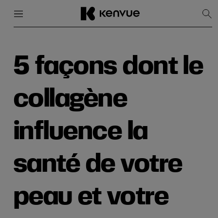
Menu
Fermer
Affi
la
rec
Passer
au
contenu
5 façons dont le
collagène
influence la
santé de votre
peau et votre