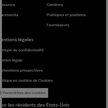
stisseurs
Carrières
lacements
Politiques et positions
Fournisseurs
entions légales
litique de confidentialité
ention légale
éclarations prospectives
olitique en matière de Cookies
Paramètres des cookies
our les résidents des États-Unis