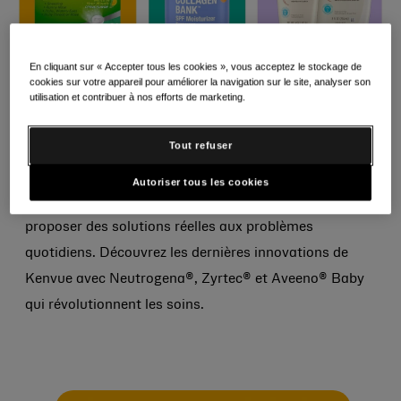
En cliquant sur « Accepter tous les cookies », vous acceptez le stockage de
cookies sur votre appareil pour améliorer la navigation sur le site, analyser son
utilisation et contribuer à nos efforts de marketing.
Depuis plus de 135 ans, nous nous engageons à offrir
Tout refuser
des soins sûrs et efficaces à chaque étape de la vie. Cet
engagement repose sur l’utilisation de connaissances
Autoriser tous les cookies
scientifiques et sur la recherche d’innovations pour
proposer des solutions réelles aux problèmes
quotidiens. Découvrez les dernières innovations de
Kenvue avec Neutrogena®, Zyrtec® et Aveeno® Baby
qui révolutionnent les soins.