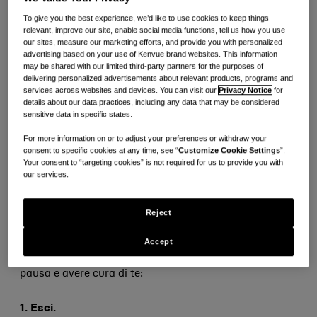
To give you the best experience, we’d like to use cookies to keep things
relevant, improve our site, enable social media functions, tell us how you use
our sites, measure our marketing efforts, and provide you with personalized
advertising based on your use of Kenvue brand websites. This information
may be shared with our limited third-party partners for the purposes of
Quando la vita diventa frenetica, prendersi cura di noi
delivering personalized advertisements about relevant products, programs and
services across websites and devices. You can visit our
Privacy Notice
for
stessi sembra solo un’altra voce nella lista di cose da
details about our data practices, including any data that may be considered
sensitive data in specific states.
fare. Tuttavia, la cura di sé non è motivata da egoismo:
ci ricarica, così che possiamo gestire meglio qualsiasi
For more information on or to adjust your preferences or withdraw your
consent to specific cookies at any time, see “
Customize Cookie Settings
”.
cosa il mondo ci presenta. In Kenvue, crediamo che
Your consent to “targeting cookies” is not required for us to provide you with
our services.
l’assistenza quotidiana, inclusa l’auto-assistenza,
possa consentirci di interagire più pienamente con le
Reject
persone, le esperienze e il mondo che ci circonda.
Accept
Ti presentiamo 7 semplici modi per prenderti una
pausa e avere cura di te:
1. Esci.