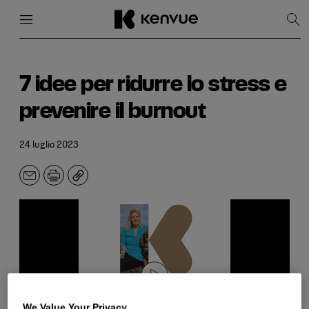
Menu
Chiudi
Mos
la
rice
Salta
al
contenuto
7 idee per ridurre lo stress e
prevenire il burnout
24 luglio 2023
E-
Stampa
Copia
mail.
We Value Your Privacy