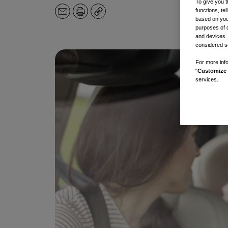
To give you t
functions, te
メ
印
コ
based on your
ー
刷
ピ
purposes of 
ル
ー
and devices.
ア
considered se
ド
For more info
レ
“
Customize 
ス
services.