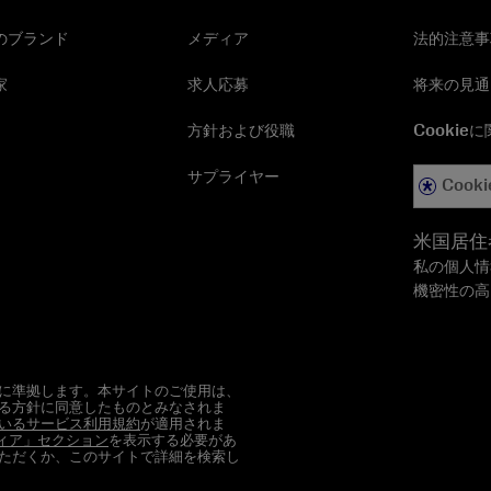
のブランド
メディア
法的注意事
家
求人応募
将来の見通
方針および役職
Cookie
サプライヤー
Cooki
米国居住
私の個人情
機密性の高
に準拠します。本サイトのご使用は、
る方針に同意したものとみなされま
いるサービス利用規約
が適用されま
ィア」セクション
を表示する必要があ
ただくか、このサイトで詳細を検索し