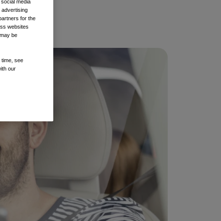
 social media
 advertising
artners for the
oss websites
t may be
 time, see
ith our