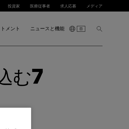
投資家
医療従事者
求人応募
メディア
ットメント
ニュースと機能
検
索
を
表
示
込む7