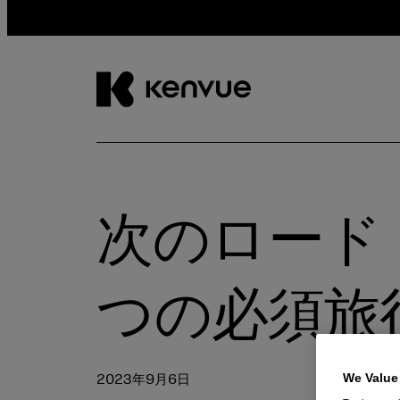
コ
ン
テ
ン
次のロード
ツ
に
ス
キ
つの必須旅
ッ
プ
We Value
2023年9月6日