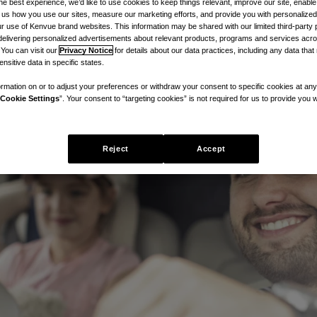
he best experience, we’d like to use cookies to keep things relevant, improve our site, enable
ll us how you use our sites, measure our marketing efforts, and provide you with personalized
 use of Kenvue brand websites. This information may be shared with our limited third-party p
delivering personalized advertisements about relevant products, programs and services acr
 You can visit our
Privacy Notice
for details about our data practices, including any data tha
nsitive data in specific states.
rmation on or to adjust your preferences or withdraw your consent to specific cookies at any
Cookie Settings
”. Your consent to “targeting cookies” is not required for us to provide you w
Reject
Accept