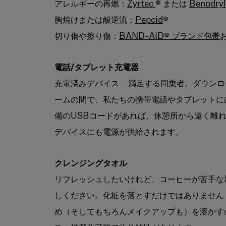
アレルギーの再燃：
Zyrtec
® または
Benadry
胸焼けまたは酸逆流：
Pepcid
®
切り傷や擦り傷：
BAND-AID® ブランド包帯
電話/タブレット充電器
充電済みデバイス = 満足する同乗者。ダウン
ームの間で、私たちの携帯電話やタブレットに
備のUSBコードがあれば、休憩所から遠く離
デバイスにも電源が供給されます。
クレンジングタオル
リフレッシュしたいけれど、コーヒーが苦手な
しください。化粧を落とすだけではありません
め（そしてもちろん
メイクアップも）を溶かす