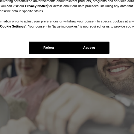
delivering personalized advertisements about relevant products, programs and services acr
 You can visit our
Privacy Notice
for details about our data practices, including any data tha
nsitive data in specific states.
rmation on or to adjust your preferences or withdraw your consent to specific cookies at any
Cookie Settings
”. Your consent to “targeting cookies” is not required for us to provide you w
Reject
Accept