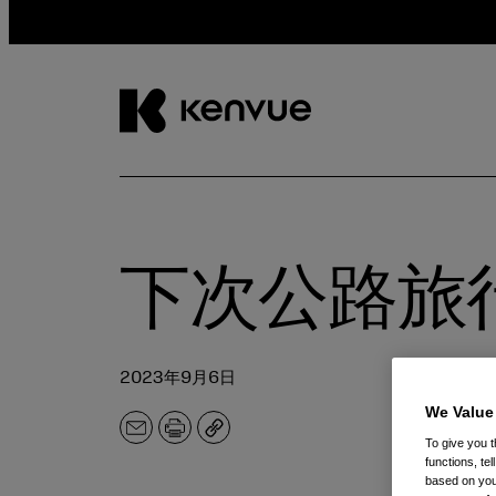
跳
到
内
容
下次公路旅行
2023年9月6日
We Value
电
打
副
To give you t
子
印
本
functions, te
邮
based on your