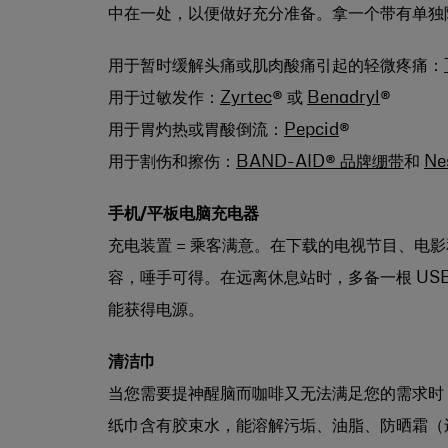
中在一处，以便做好充分准备。拿一个带有单独
用于暂时缓解头痛或肌肉酸痛引起的轻微疼痛：
用于过敏发作：
Zyrtec
® 或
Benadryl
®
用于胃灼热或胃酸倒流：
Pepcid
®
用于割伤和擦伤：
BAND-AID® 品牌绷带
和
Ne
手机/平板电脑充电器
充电装置 = 乘客满意。在下载的电视节目、电
容，唾手可得。在远离休息站时，多备一根 US
能获得电源。
清洁巾
当您需要提神醒脑而咖啡又无法满足您的需求时
纸巾含有胶束水，能溶解污垢、油脂、防晒霜（