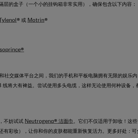
隔层的盒子（一个小的挂钩箱非常实用），确保包含以下内容：
Tylenol
® 或
Motrin
®
soprince®
影和社交媒体平台之间，我们的手机和平板电脑拥有无限的娱乐内
B 线将大有裨益。尝试使用多头电缆，这样无论使用何种设备，
，不妨试试
Neutrogena® 洁面巾
。它们不仅适用于卸妆！这些
还有
彩妆），让你和你的皮肤都能重新恢复活力。更多好处：可