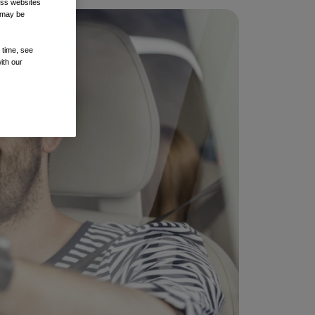
oss websites
t may be
 time, see
ith our