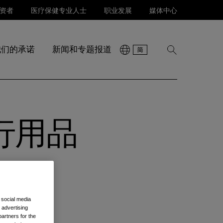
资者
医疗保健专业人士
职业发展
媒体中心
我们的承诺
新闻和专题报道
显
示
搜
索
行用品
 social media
 advertising
artners for the