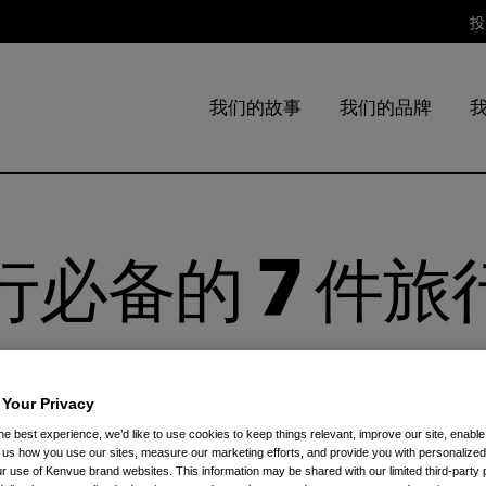
投
我们的故事
我们的品牌
必备的 7 件旅
 Your Privacy
he best experience, we’d like to use cookies to keep things relevant, improve our site, enable
ll us how you use our sites, measure our marketing efforts, and provide you with personalized
 use of Kenvue brand websites. This information may be shared with our limited third-party p