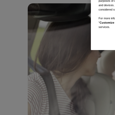
purposes of 
件
and devices.
considered se
For more info
“
Customize 
services.