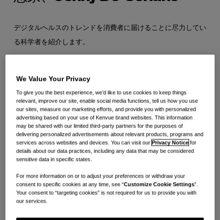
デジタルヘルスのトレンドを消費者に届けることに尽力してい
る科学者を紹介します。
革新的な始まり
We Value Your Privacy
To give you the best experience, we’d like to use cookies to keep things
BAND-AID®ブランドのような代表的なブランドの背後にあ
relevant, improve our site, enable social media functions, tell us how you use
our sites, measure our marketing efforts, and provide you with personalized
る人々について考えたことはありますか？科学者であると同時
advertising based on your use of Kenvue brand websites. This information
may be shared with our limited third-party partners for the purposes of
に、訓練を受けたエンジニアであるJenny Du-Sorianoに注
delivering personalized advertisements about relevant products, programs and
目してみてください。
services across websites and devices. You can visit our
Privacy Notice
for
details about our data practices, including any data that may be considered
sensitive data in specific states.
Jennyにとって、イノベーションが答えではなかったという
For more information on or to adjust your preferences or withdraw your
ことはありません。彼女は幼い頃から、自分の周囲の世界にお
consent to specific cookies at any time, see “
Customize Cookie Settings
”.
Your consent to “targeting cookies” is not required for us to provide you with
ける内部の仕組みに常に興味を持っていました。
our services.