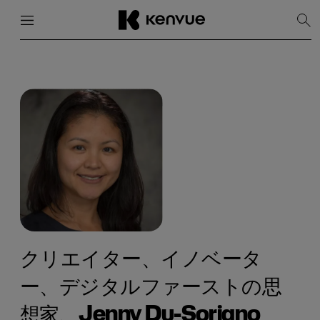
メニュー
閉じる
検
索
を
コ
表
ン
示
テ
ン
ツ
に
ス
キ
ッ
プ
クリエイター、イノベータ
ー、デジタルファーストの思
想家、Jenny Du-Soriano