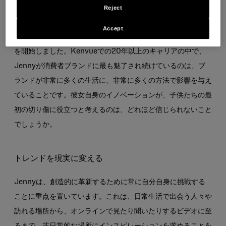
現在、Jennyは製品デザインを専門とする研究開発マネージ
Reject
ャーとして働いています。彼女は大学で工学を学び、彼女が持
Accept
つ多くの情熱の1つであるウィメンズヘルスの分野でキャリア
を開始しました。Kenvueでの20年以上のキャリアの中で、
Jennyが消費者ブランドに最も魅了され続けているのは、ブ
ランドが非常に多くの生活に、非常に多くの方法で影響を与え
ていることです。彼女自身のイノベーションが、子供たちの最
初の切り傷に役立つと考えるのは、どれほど信じられないこと
でしょうか。
トレンドを現実に変える
Jennyは、創造的に革新するために常に自分自身に挑戦する
ことに重点を置いています。これは、日常生活で出会う人々や
訪れる場所から、オンラインで見たり聞いたりするビデオに至