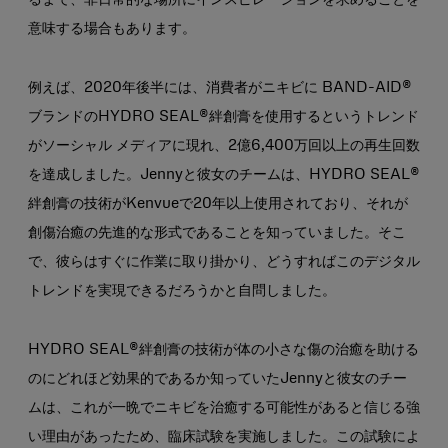
るまで、非日常的な場所にインスピレーションを求めることを
意味する場合もあります。
例えば、2020年後半には、消費者がニキビに BAND-AID®
ブランドのHYDRO SEAL®絆創膏を使用するというトレンド
がソーシャル メディアに現れ、2億6,400万回以上の再生回数
を達成しました。Jennyと彼女のチームは、HYDRO SEAL®
絆創膏の技術がKenvueで20年以上使用されており、それが
創傷治癒の先進的な形式であることを知っていました。そこ
で、彼らはすぐに作業に取り掛かり、どうすればこのデジタル
トレンドを実現できるだろうかと自問しました。
HYDRO SEAL®絆創膏の技術が体の小さな傷の治癒を助ける
のにどれほど効果的であるか知っていたJennyと彼女のチー
ムは、これが一晩でニキビを治癒する可能性があると信じる強
い理由があったため、臨床試験を実施しました。この試験によ