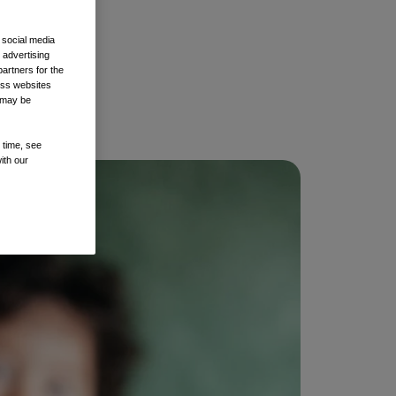
 social media
 advertising
artners for the
oss websites
t may be
 time, see
ith our