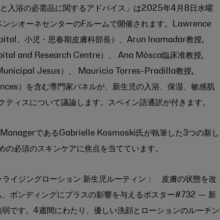
と入浴の必需品に関するアドバイス」は2025年4月8日水曜
ンベンシオーネセンターのFルームで開催されます。Lawrence
s Hospital、小児・思春期皮膚科部長）、Arun Inamadar教授,
Hospital and Research Centre）、 Ana Mósca臨床准教授,
Municipal Jesus）、 Mauricio Torres-Pradilla教授,
ealth Sciences）を含む専門家パネルが、新生児の入浴、保湿、敏感肌
クティスについて議論します。スペイン語通訳が付きます。
cal ManagerであるGabrielle Kosmoski氏が執筆した3つの新し
めの必須のスキンケアに焦点を当てています。
ャライジングローション 新生児ルーティン： 皮膚の状態を改
、ボンディングにプラスの影響を与えるポスター#732 — 新
脆弱です。4週間にわたり、優しい洗顔とローションのルーチン