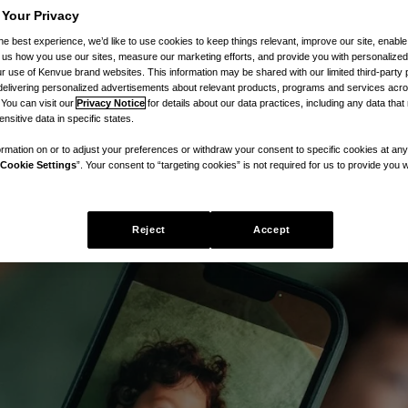
 Your Privacy
he best experience, we’d like to use cookies to keep things relevant, improve our site, enable
ll us how you use our sites, measure our marketing efforts, and provide you with personalized
 use of Kenvue brand websites. This information may be shared with our limited third-party p
delivering personalized advertisements about relevant products, programs and services acr
 You can visit our
Privacy Notice
for details about our data practices, including any data tha
nsitive data in specific states.
rmation on or to adjust your preferences or withdraw your consent to specific cookies at any
Cookie Settings
”. Your consent to “targeting cookies” is not required for us to provide you w
Reject
Accept