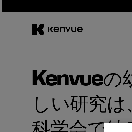
コ
ン
テ
ン
Kenvue
ツ
に
ス
キ
しい研究は
ッ
プ
科学会で敏