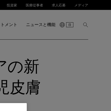
投資家
医療従事者
求人応募
メディア
ットメント
ニュースと機能
検
索
を
表
示
アの新
児皮膚