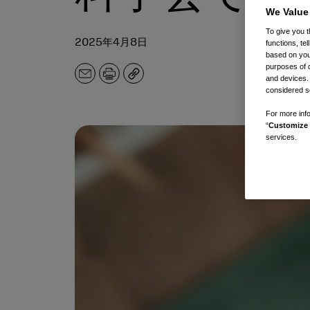
We Value
To give you t
2025年4月8日
functions, te
based on your
purposes of 
メ
印
コ
and devices.
considered se
ー
刷
ピ
ル
ー
For more info
ア
“
Customize 
ド
services.
レ
ス