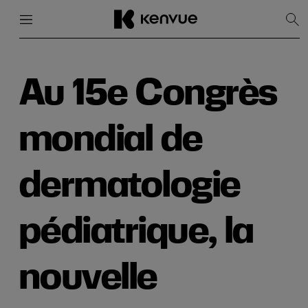
Menu
Fermer
Affi
la
rec
Passer
au
contenu
Au 15e Congrès
mondial de
dermatologie
pédiatrique, la
nouvelle