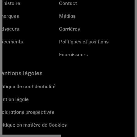
e histoire
Contact
 marques
Médias
stisseurs
Carrières
lacements
Politiques et positions
Fournisseurs
entions légales
litique de confidentialité
ention légale
éclarations prospectives
olitique en matière de Cookies