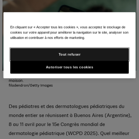
En cliquant sur « Accepter tous les cookies », vous acceptez le stockage de
cookies sur votre appareil pour améliorer la navigation sur le site, analyser son
utilisation et contribuer à nos efforts de marketing.
Tout refuser
Autoriser tous les cookies
Mère prenant des photos de son bébé sur un smartphone à la
maison.
filadendron/Getty Images
Des pédiatres et des dermatologues pédiatriques du
monde entier se réunissent à Buenos Aires (Argentine),
8 au 11 avril pour le 15e Congrès mondial de
dermatologie pédiatrique (WCPD 2025). Quel meilleur