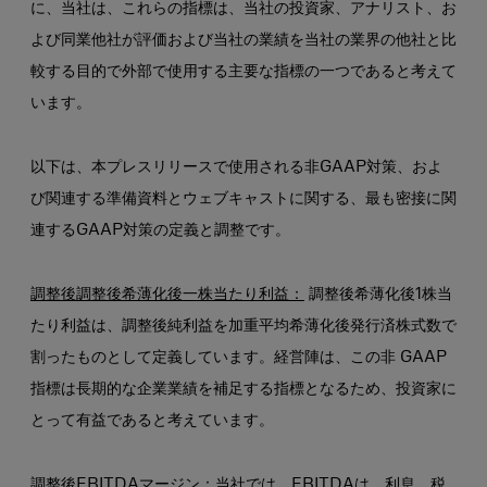
に、当社は、これらの指標は、当社の投資家、アナリスト、お
よび同業他社が評価および当社の業績を当社の業界の他社と比
較する目的で外部で使用する主要な指標の一つであると考えて
います。
以下は、本プレスリリースで使用される非GAAP対策、およ
び関連する準備資料とウェブキャストに関する、最も密接に関
連するGAAP対策の定義と調整です。
調整後調整後希薄化後一株当たり利益：
調整後希薄化後1株当
たり利益は、調整後純利益を加重平均希薄化後発行済株式数で
割ったものとして定義しています。経営陣は、この非 GAAP
指標は長期的な企業業績を補足する指標となるため、投資家に
とって有益であると考えています。
調整後EBITDAマージン
：当社では、EBITDAは、利息、税