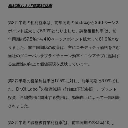
粗利率および営業利益率
第2四半期の粗利益率は、前年同期の55.5%から360ベーシス
1
ポイント拡大して59.1%となりました。調整後粗利率
は、前
年同期の57.5%から410ベーシスポイント拡大して61.6%とな
りました。前年同期比の改善は、主にコモディティ価格を含む
当社のグローバルサプライチェーン効率イニシアチブに起因す
る生産性の向上と価値実現を反映しています。
第2四半期の営業利益率は17.5%に対し、前年同期は3.9%でし
®
た。Dr.Ci:Labo
の資産減損（詳細は下記参照）、ブランド
投資、再編費用に関連する費用は、効率向上によって一部相殺
されました。
1
第2四半期の調整後営業利益率
は、前年同期の23.1%に対し