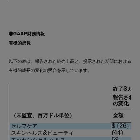
非GAAP財務情報
有機的成長
以下の表は、報告された純売上高と、提示された期間における
有機的成長の変化の照合を示しています。
終了3カ月2
報告された
の変化
（未監査、百万ドル単位）
金額
セルフケア
$ (26）
スキンヘルス&ビューティ
(44)
エッセンシャル ヘルス
59