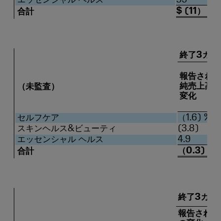
$ (11）
合計
終了3カ月
報告され
純売上高
（未監査）
変化
セルフケア
（1.6) %
スキンヘルス&ビューティ
(3.8)
エッセンシャル ヘルス
4.9
（0.3) %
合計
終了3カ月2
報告された