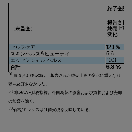
終了会計6カ
報告され
純売上高
（未監査）
変化
セルフケア
12.1 %
スキンヘルス&ビューティ
5.6
エッセンシャル ヘルス
(0.3)
6.3 %
合計
(1)
買収および売却は、報告された純売上高の変化に重大な影
響を及ぼさなかった。
(2)
非GAAP財務指標。外国為替の影響および買収および売却
の影響を除く。
(3)
価格/ミックスは価値実現を反映している。