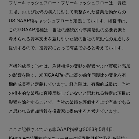
フリーキャッシュフロー
：フリーキャッシュフローは、資産、
工場、および設備の購入に対して調整された営業活動からの
US GAAP純キャッシュフローと定義しています。経営陣は、
この非GAAP指標は、当社の継続的な事業活動の必要要素と
考えられる資本支出を差し引いた後の当社の流動性の見通しを
提供するので、投資家にとって有益であると考えています。
有機的成長
：当社は、為替相場の変動の影響および買収と売却
の影響を除く、米国GAAP純売上高の前年同期比の変化を有
機的成長率と定義しています。経営陣は、有機的成長は、当社
の根本的な業務に直接反映していないと思われる特定の項目の
影響を除外することで、当社の業績を評価する上で有益である
と思われる追加情報を投資家に提供すると考えています。
ここに記載されている非GAAP指標は2023年5月4日、
Kenvueの普通株式がニューヨーク証券取引所で取引を開始し