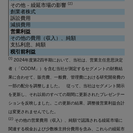
(2)
その他 - 繰延市場の影響
創業者株式
訴訟費用
減損費用
営業利益
その他の費用（収入）、純額
支払利息、純額
税引前利益
(1)
2024年度第2四半期において、当社は、営業主任意思決定
者（「CODM」）を含む当社が測定するセグメントの財務結
果に合わせて、販売費、一般費、管理費における研究開発費の
一部の配分を調整しました。 従って、当社はセグメント開示
を更新し、それ以前のすべての期間に更新されたプレゼンテー
ションを反映しました。この更新の結果、調整後営業利益合計
は変更されませんでした。
(2)
その他の営業費用（収入）、純額で認識される繰延市場に
関連する税金および少数株主持分費用を含み、これらの繰延市