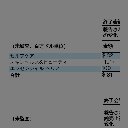
終了会計6カ
報告された
の変化
（未監査、百万ドル単位）
金額
セルフケア
$ 32
スキンヘルス&ビューティ
(101)
エッセンシャル ヘルス
100
$ 31
合計
終了会計6カ
報告され
純売上高
（未監査）
変化