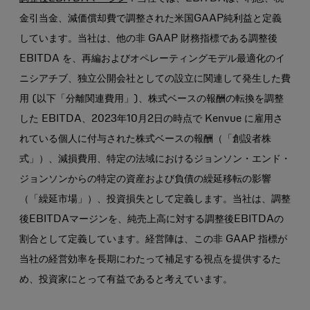
金引当金、減価償却費で調整された米国GAAP純利益と定義
しています。当社は、他の非 GAAP 財務指標である調整後
EBITDA を、再編およびオペレーティングモデル最適化のイ
ニシアチブ、独立公開会社としての設立に関連して発生した費
用 (以下「分離関連費用」)、株式ベースの報酬の転換を調整
した EBITDA、2023年10月2日の時点で Kenvue に雇用さ
れている個人に付与された株式ベースの報酬（「創設者株
式」）、減損費用、特定の法域におけるジョンソン・エンド・
ジョンソンからの特定の資産および負債の繰延移転の影響
（「繰延市場」）、投資損失として定義します。当社は、調整
後EBITDAマージンを、純売上高に対する調整後EBITDAの
割合として定義しています。経営陣は、この非 GAAP 指標が
当社の経営効率を長期にわたって補足する視点を提供するた
め、投資家にとって有益であると考えています。