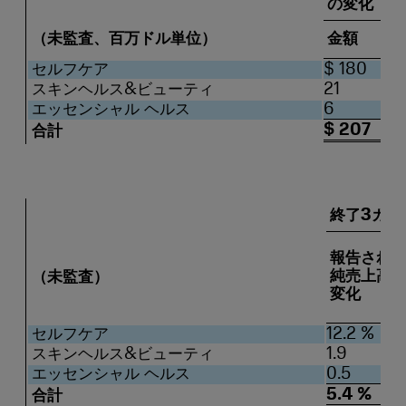
の変化
（未監査、百万ドル単位）
金額
セルフケア
$ 180
スキンヘルス&ビューティ
21
エッセンシャル ヘルス
6
$ 207
合計
終了3カ月
報告され
純売上高
（未監査）
変化
セルフケア
12.2 %
スキンヘルス&ビューティ
1.9
エッセンシャル ヘルス
0.5
5.4 %
合計