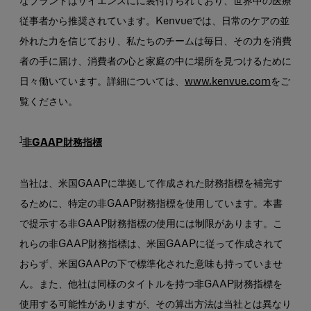
なブランドはサイエンスにに裏付けられており、世界中の医療
従事者から推奨されています。Kenvueでは、日常のケアの並
外れた力を信じており、私たちのチームは毎日、その力を消費
者の手に届け、消費者の心と家庭の中に場所を見つけるために
日々働いています。詳細については、
www.kenvue.com
をご
覧ください。
1
非GAAP財務指標
当社は、米国GAAPに準拠して作成された財務指標を補完す
るために、特定の非GAAP財務指標を使用しています。本書
で提示する非GAAP財務指標の使用には制限があります。こ
れらの非GAAP財務指標は、米国GAAPに従って作成されて
おらず、米国GAAPの下で標準化された意味も持っていませ
ん。また、他社は同様のタイトルを持つ非GAAP財務指標を
使用する可能性がありますが、その算出方法は当社とは異なり