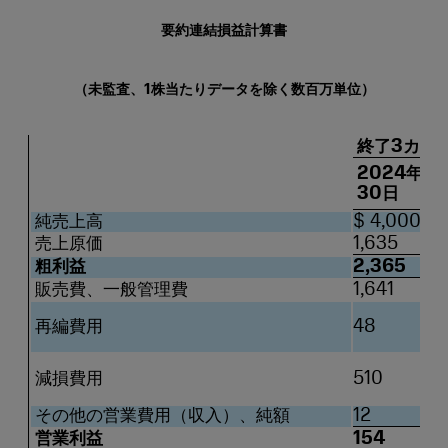
要約連結損益計算書
（未監査、1株当たりデータを除く数百万単位）
終了3カ月
2024年6
30日
純売上高
$ 4,000
売上原価
1,635
粗利益
2,365
販売費、一般管理費
1,641
再編費用
48
減損費用
510
その他の営業費用（収入）、純額
12
営業利益
154