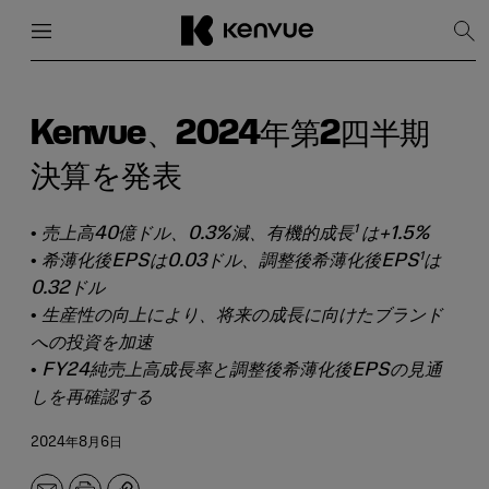
メニュー
閉じる
検
索
を
コ
表
ン
示
テ
Kenvue、2024年第2四半期
ン
ツ
決算を発表
に
ス
キ
1
•
売上高40億ドル、0.3%減、有機的成長
は+1.5%
ッ
1
•
希薄化後EPSは0.03ドル、調整後希薄化後EPS
は
プ
0.32ドル
•
生産性の向上により、将来の成長に向けたブランド
への投資を加速
•
FY24純売上高成長率と調整後希薄化後EPSの見通
しを再確認する
2024年8月6日