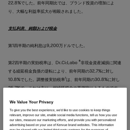
22.8%でした。前年同期比では、ブランド投資の増加によ
り、大幅な利益率拡大が相殺されました。
支払利息、純額および税金
第1四半期の純利息は9,200万ドルでした。
®
第2四半期の実効税率は、Dr.Ci:Labo
非現金資産減損に関連
する繰延税金負債の逆転により、前年同期の32.7%に対し
1
10.8%でした。調整後実効税率
は、前年同期の30.8%に対し
25.7%で、これは主に、州繰延税金の再測定によるものです。
We Value Your Privacy
1株当たり純利益（「1株当たりの純利益」）
To give you the best experience, we’d like to use cookies to keep things
relevant, improve our site, enable social media functions, tell us how you use
our sites, measure our marketing efforts, and provide you with personalized
第2四半期の希薄化後1株当たり利益は、前年同期の0.23ドル
advertising based on your use of Kenvue brand websites. This information
1
may be shared with our limited third-party partners for the purposes of