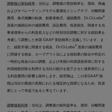
調整後の実効税率
：当社は、調整後の実効税率を、償却、再編
およびオペレーティングモデル最適化イニシアチブ、分離関連
®
費用、株式報酬の転換、創業者株式、減損費用、Dr.Ci:Labo
資産の減損以外の減損費用、訴訟費用、投資損失、関連する当
事者債券からの利息収入などの特別項目調整に対する税効果を
考慮して調整した米国 GAAP 実効税率と定義しています。ま
®
た、繰延市場に関連する税金、Dr.Ci:Labo
資産の減損費用
に関連する税金、カーブアウト法による税効果の除去や特定の
一時的な税金のみの調整、および米国の外国源泉所得に対する
外国税額控除を利用する当社の能力を低下させた債券発行によ
る利息費用の影響も除外します。経営陣は、この非GAAP 指
標は当社の業績の長期にわたる補足的な指標となるため、投資
家にとって有益であると考えています。
調整後粗利率
：当社は、調整後の粗利益率を、償却、分離関連