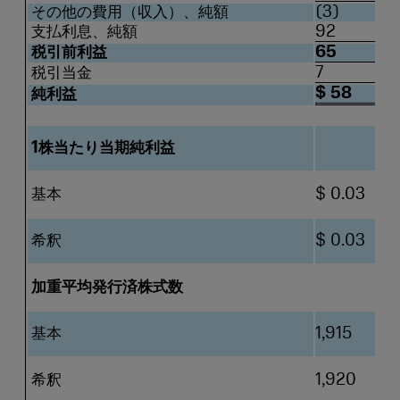
その他の費用（収入）、純額
(3)
支払利息、純額
92
税引前利益
65
税引当金
7
$ 58
純利益
1株当たり当期純利益
基本
$ 0.03
希釈
$ 0.03
加重平均発行済株式数
基本
1,915
希釈
1,920