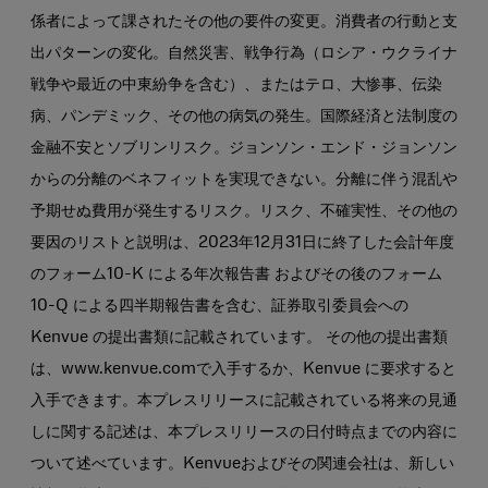
係者によって課されたその他の要件の変更。消費者の行動と支
出パターンの変化。自然災害、戦争行為（ロシア・ウクライナ
戦争や最近の中東紛争を含む）、またはテロ、大惨事、伝染
病、パンデミック、その他の病気の発生。国際経済と法制度の
金融不安とソブリンリスク。ジョンソン・エンド・ジョンソン
からの分離のベネフィットを実現できない。分離に伴う混乱や
予期せぬ費用が発生するリスク。リスク、不確実性、その他の
要因のリストと説明は、2023年12月31日に終了した会計年度
のフォーム10-K による年次報告書 およびその後のフォーム
10-Q による四半期報告書を含む、証券取引委員会への
Kenvue の提出書類に記載されています。 その他の提出書類
は、www.kenvue.comで入手するか、Kenvue に要求すると
入手できます。本プレスリリースに記載されている将来の見通
しに関する記述は、本プレスリリースの日付時点までの内容に
ついて述べています。Kenvueおよびその関連会社は、新しい