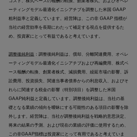
コスト、株式ベースの報酬の転換、創業者株式、およびオペレ
ーティングモデル最適化イニシアチブを調整した米国 GAAP
粗利益率と定義しています。経営陣は、この非 GAAP 指標が
当社の経営効率を長期にわたって補足する視点を提供するた
め、投資家にとって有益であると考えています。
調整後純利益
：調整後純利益は、償却、分離関連費用、オペレ
ーティングモデル最適化イニシアチブおよび再編費用、株式ベ
ース報酬の転換、創業者株式、減損費用、繰延市場の影響、訴
訟費用、投資損失、関連当事者債券からの利息収入、およびそ
れらに関連する税金の影響（特別項目）を調整した米国
GAAP純利益と定義しています。調整後純利益は、当社の基
礎となる業績の傾向を曖昧にする可能性のある項目の影響を除
外します。経営陣は、当社が調整後純利益を戦略的意思決定、
将来の結果の予測、および現在の業績の評価に使用するため、
この非GAAP指標は投資家にとって有用であると考えていま