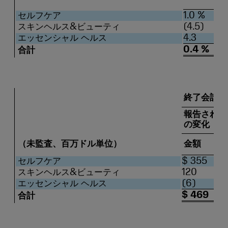
セルフケア
1.0 %
スキンヘルス&ビューティ
(4.5)
エッセンシャル ヘルス
4.3
0.4 %
合計
終了会計6カ
報告された
の変化
（未監査、百万ドル単位）
金額
セルフケア
$ 355
スキンヘルス&ビューティ
120
エッセンシャル ヘルス
(6)
$ 469
合計