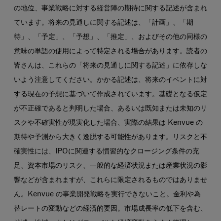
の地位、事業戦略に対する経営陣の期待に関する記述が含まれ
ています。将来の見通しに関する記述は、「計画」、「期
待」、「予定」、「予想」、「推定」、およびその他の同様の
意味の単語の使用によって特定される場合があります。読者の
皆さんは、これらの「将来の見通しに関する記述」に依存しな
いよう注意してください。かかる記述は、将来のイベントに対
する現在の予想に基づいて作成されています。基礎となる仮定
が不正確であると判明した場合、あるいは既知または未知のリ
スクや不確実性が現実化した場合、実際の結果は Kenvue の
期待や予測から大きく逸脱する可能性があります。リスクと不
確実性には、IPOに関連する慣習的なクロージング条件の充
足、資本市場のリスク、一般的な経済状況または産業状況の影
響などが含まれますが、これらに限定されるものではありませ
ん。Kenvue の事業開発戦略を実行できないこと。金利や為
替レートの変動などの経済的要因。市場成長率の低下を含む、