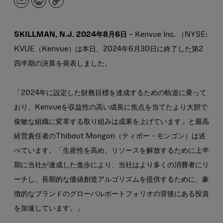
メ
印
コ
ー
刷
ピ
ル
ー
ア
SKILLMAN, N.J. 2024年8月6日
– Kenvue Inc. （NYSE:
ド
KVUE（Kenvue）は本日、2024年6月30日に終了した第2
レ
ス
四半期の決算を発表しました。
「2024年に設定した財務目標を達成するための軌道に乗って
おり、Kenvueを収益性の高い成長に焦点を当てたより大胆で
俊敏な組織に変革する取り組みは成果を上げています」と最高
経営責任者のThibaut Mongon（ティボー・モンゴン）は述
べています。「生産性を高め、リソースを解放するために上半
期に当社が達成した進歩により、当社はより多くの消費者にリ
ーチし、長期的な価値創造アルゴリズムを提供するために、象
徴的なブランドのグローバルポートフォリオの背後にある投資
を加速しています。」