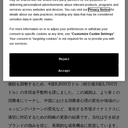
に対して0.03ドル、調整後
株当たり利益は前年同期の0.31ド
delivering personalized advertisements about relevant products, programs and
ルに対して0.32ドルでした。希薄化後1株当たり利益の減少
services across websites and devices. You can visit our
Privacy Notice
for
details about our data practices, including any data that may be considered
は、主に上記の資産減損費用によるものです。調整後希薄化後
sensitive data in specific states.
1株当たり利益は、当社ブランドへの投資の加速と加重平均株
For more information on or to adjust your preferences or withdraw your
式数の増加により、利益成長と税の正常化が相殺されたため、
consent to specific cookies at any time, see “
Customize Cookie Settings
”.
Your consent to “targeting cookies” is not required for us to provide you with
前年比でわずかに増加しました。
our services.
長期資産減損費用
Reject
Accept
®
第2四半期には、Dr.Ci:Labo
事業に関連する長期資産の帳簿
価額を調整するため、4億8,800万ドル（税引後3億3,700万
ドル）の非現金手数料を課しました。この減損は、より多くの
消費者にリーチし、中国における消費者心理の変化や地域のシ
ョッピングパターンの変化など、進化する市場ダイナミクスに
適切に対応するための戦略の更新の結果です。当社は引き続き
ブランドの強みを信じ、長期的な成長機会に投資しています。