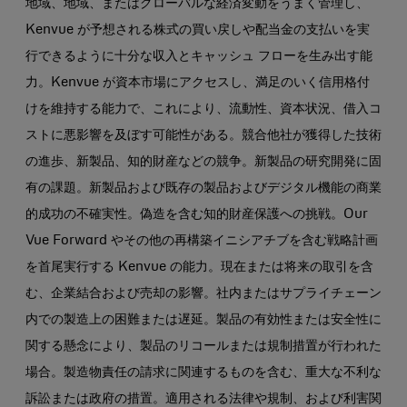
地域、地域、またはグローバルな経済変動をうまく管理し、
Kenvue が予想される株式の買い戻しや配当金の支払いを実
行できるように十分な収入とキャッシュ フローを生み出す能
力。Kenvue が資本市場にアクセスし、満足のいく信用格付
けを維持する能力で、これにより、流動性、資本状況、借入コ
ストに悪影響を及ぼす可能性がある。競合他社が獲得した技術
の進歩、新製品、知的財産などの競争。新製品の研究開発に固
有の課題。新製品および既存の製品およびデジタル機能の商業
的成功の不確実性。偽造を含む知的財産保護への挑戦。Our
Vue Forward やその他の再構築イニシアチブを含む戦略計画
を首尾実行する Kenvue の能力。現在または将来の取引を含
む、企業結合および売却の影響。社内またはサプライチェーン
内での製造上の困難または遅延。製品の有効性または安全性に
関する懸念により、製品のリコールまたは規制措置が行われた
場合。製造物責任の請求に関連するものを含む、重大な不利な
訴訟または政府の措置。適用される法律や規制、および利害関