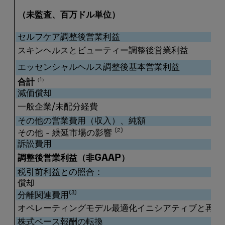
（未監査、百万ドル単位）
セルフケア調整後営業利益
スキンヘルスとビューティー調整後営業利益
エッセンシャルヘルス調整後基本営業利益
（1）
合計
減価償却
一般企業/未配分経費
その他の営業費用（収入）、純額
(2)
その他 - 繰延市場の影響
訴訟費用
調整後営業利益（非GAAP）
税引前利益との照合：
償却
(3)
分離関連費用
オペレーティングモデル最適化イニシアティブと再編
株式ベース報酬の転換