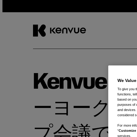
コ
ン
テ
ン
Kenvue
ツ
We Value
に
To give you t
ス
functions, te
キ
based on your
ーヨーク消
ッ
purposes of 
プ
and devices.
considered se
For more info
プ会議で講
“
Customize 
services.