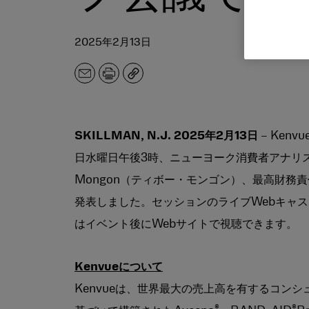
2025年2月13日
メ
印
コ
ー
刷
ピ
ル
ー
ア
ド
SKILLMAN, N.J. 2025年2月13日
– Kenv
レ
日水曜日午後3時、ニューヨーク消費者アナリスト
ス
Mongon（ティボー・モンゴン）、最高財務責任者の
発表しました。セッションのライブWebキャ
はイベント後にWebサイトで視聴できます。
Kenvueについて
Kenvueは、世界最大の売上高を有するコン
®
®