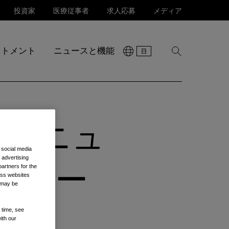
投資家
医療従事者
求人応募
メディア
ットメント
ニュースと機能
検
索
を
表
示
3日にニュ
 social media
 advertising
artners for the
グルー
oss websites
t may be
 time, see
ith our