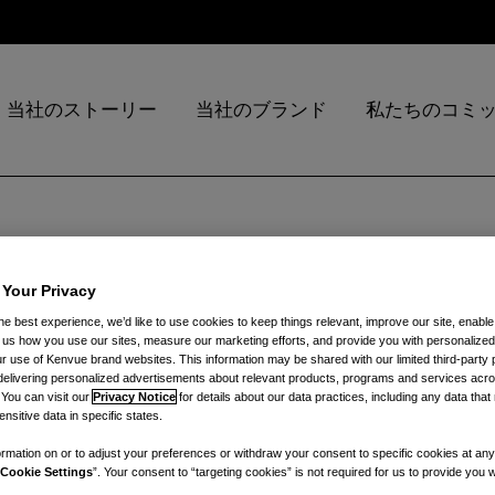
当社のストーリー
当社のブランド
私たちのコミ
、2024年2月2
 Your Privacy
he best experience, we’d like to use cookies to keep things relevant, improve our site, enable
ll us how you use our sites, measure our marketing efforts, and provide you with personalized
 use of Kenvue brand websites. This information may be shared with our limited third-party p
費者アナリスト
delivering personalized advertisements about relevant products, programs and services acr
 You can visit our
Privacy Notice
for details about our data practices, including any data tha
nsitive data in specific states.
rmation on or to adjust your preferences or withdraw your consent to specific cookies at any
演
Cookie Settings
”. Your consent to “targeting cookies” is not required for us to provide you w