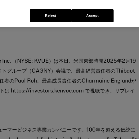
Reject
Accept
ue Inc. （NYSE: KVUE）は本日、米国東部時間2025年2月19
グループ（CAGNY）会議で、最高経営責任者のThibaut
Paul Ruh、最高成長責任者のCharmaine Englandが
ストは
https://investors.kenvue.com
で視聴でき、リプレイ
シューマービジネス専業カンパニーです。100年を超える伝統に
®
®
®
®