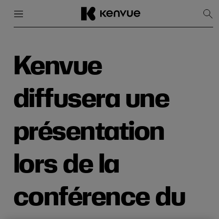
Menu
Fermer
Affi
la
rec
Passer
au
contenu
Kenvue
diffusera une
présentation
lors de la
conférence du