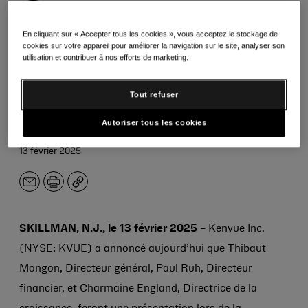
Consumer
En cliquant sur « Accepter tous les cookies », vous acceptez le stockage de
cookies sur votre appareil pour améliorer la navigation sur le site, analyser son
Analyst Group
utilisation et contribuer à nos efforts de marketing.
Tout refuser
de New York
Autoriser tous les cookies
13 février 2025
E-
Imprimer
Copier
mail
SKILLMAN, N.J., le 13 février 2025
– Kenvue Inc.
(NYSE: KVUE) a annoncé aujourd’hui que Thibaut
Mongon, Directeur général, Paul Ruh, Directeur
financier, et Charmaine England, Directrice de la