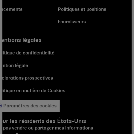
lacements
Politiques et positions
Fournisseurs
entions légales
litique de confidentialité
ention légale
éclarations prospectives
olitique en matière de Cookies
Paramètres des cookies
our les résidents des États-Unis
e pas vendre ou partager mes informations