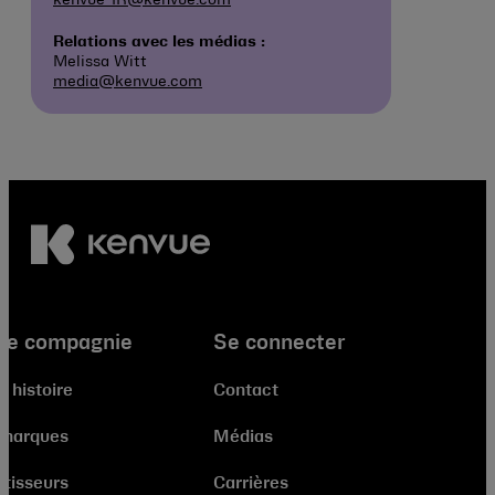
Relations avec les médias :
Melissa Witt
media@kenvue.com
re compagnie
Se connecter
e histoire
Contact
 marques
Médias
stisseurs
Carrières