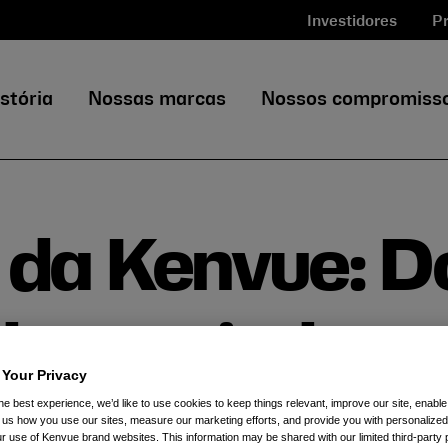
Investidores
Pr
stória
Nossas marcas
Nossos compromiss
 da Kenvue: D
dutos ajudam 
 Your Privacy
he best experience, we’d like to use cookies to keep things relevant, improve our site, enable
or e na limpeza
ll us how you use our sites, measure our marketing efforts, and provide you with personalized
 use of Kenvue brand websites. This information may be shared with our limited third-party p