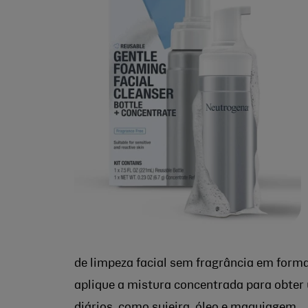
de limpeza facial sem fragrância em form
aplique a mistura concentrada para obte
diários, como sujeira, óleo e maquiagem.