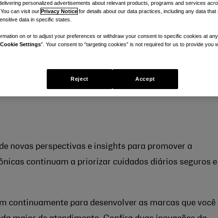
delivering personalized advertisements about relevant products, programs and services acr
 You can visit our
Privacy Notice
for details about our data practices, including any data tha
nsitive data in specific states.
tos da Kenvue, que promovem os cu
rmation on or to adjust your preferences or withdraw your consent to specific cookies at any
Cookie Settings
”. Your consent to “targeting cookies” is not required for us to provide you w
Reject
Accept
e novas perspectivas e insights para promover a
ônicas continuam a priorizar cuidados diários seguros e
m continuamente para desenvolver as marcas que você