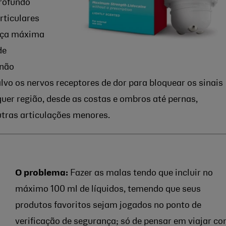
profundo
rticulares
rça máxima
de
 não
vo os nervos receptores de dor para bloquear os sinais
quer região, desde as costas e ombros até pernas,
outras articulações menores.
O problema:
Fazer as malas tendo que incluir no
máximo 100 ml de líquidos, temendo que seus
produtos favoritos sejam jogados no ponto de
verificação de segurança; só de pensar em viajar c