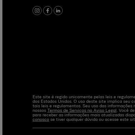
instagram
facebook
linkedin
Este site é regido unicamente pelas leis e regula
dos Estados Unidos. O uso deste site implica seu 
tais leis e regulamentos. Seu uso das informações n
nossos
Termos de Serviços no Aviso Legal
. Você d
para receber as informações mais atualizadas disp
conosco
se tiver qualquer dúvida ou acesse este si