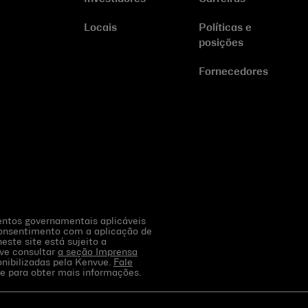
Locais
Políticas e
posições
Fornecedores
mentos governamentais aplicáveis
consentimento com a aplicação de
este site está sujeito a
eve consultar
a seção Imprensa
onibilizadas pela Kenvue.
Fale
te para obter mais informações.