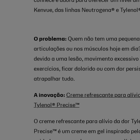
conhece e adora para oferecer um nível a
Kenvue, das linhas Neutrogena® e Tylenol
O problema:
Quem não tem uma pequena 
articulações ou nos músculos hoje em dia
devido a uma lesão, movimento excessivo
exercícios, ficar dolorido ou com dor pers
atrapalhar tudo.
A inovação:
Creme refrescante para alívi
Tylenol® Precise™
O creme refrescante para alívio da dor Tyl
Precise™ é um creme em gel inspirado pel