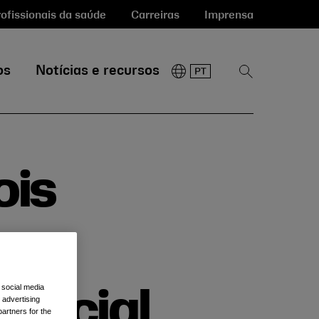
ofissionais da saúde
Carreiras
Imprensa
os
Notícias e recursos
Mostrar
pesquisa
ois
no
 social media
 facial
 advertising
artners for the