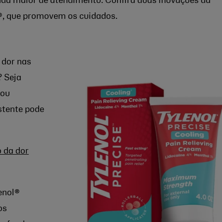
inda maior de atendimento. Confira duas inovações da
®, que promovem os cuidados.
dor nas
? Seja
 ou
istente pode
o da dor
enol®
os