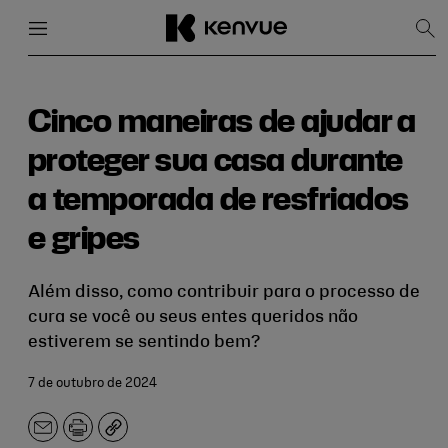
Menu
Fechar
Mos
pes
Pular
para
conteúdo
Cinco maneiras de ajudar a
proteger sua casa durante
a temporada de resfriados
e gripes
Além disso, como contribuir para o processo de
cura se você ou seus entes queridos não
estiverem se sentindo bem?
7 de outubro de 2024
E-
Imprimir
Copiar