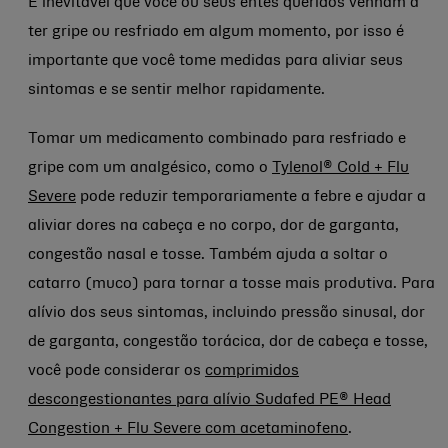
É inevitável que você ou seus entes queridos venham a
ter gripe ou resfriado em algum momento, por isso é
importante que você tome medidas para aliviar seus
sintomas e se sentir melhor rapidamente.
Tomar um medicamento combinado para resfriado e
gripe com um analgésico, como o
Tylenol® Cold + Flu
Severe
pode reduzir temporariamente a febre e ajudar a
aliviar dores na cabeça e no corpo, dor de garganta,
congestão nasal e tosse. Também ajuda a soltar o
catarro (muco) para tornar a tosse mais produtiva. Para
alívio dos seus sintomas, incluindo pressão sinusal, dor
de garganta, congestão torácica, dor de cabeça e tosse,
você pode considerar os
comprimidos
descongestionantes para alívio Sudafed PE® Head
Congestion + Flu Severe com acetaminofeno
.