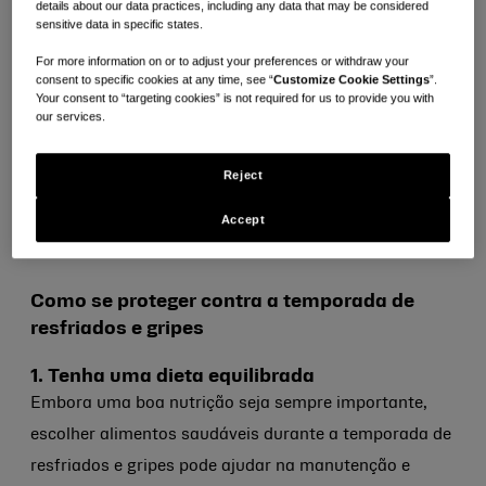
details about our data practices, including any data that may be considered
sensitive data in specific states.
com que agora seja o momento perfeito para tentar
proteger sua casa contra as fungadas, os espirros e as
For more information on or to adjust your preferences or withdraw your
consent to specific cookies at any time, see “
Customize Cookie Settings
”.
dores.
Your consent to “targeting cookies” is not required for us to provide you with
our services.
Aqui estão cinco maneiras de ajudar a impedir que o
Reject
resfriado e a gripe entrem em sua casa, e como você
pode contribuir com o processo de cura se não estiver se
Accept
sentindo bem.
Como se proteger contra a temporada de
resfriados e gripes
1. Tenha uma dieta equilibrada
Embora uma boa nutrição seja sempre importante,
escolher alimentos saudáveis durante a temporada de
resfriados e gripes pode ajudar na manutenção e