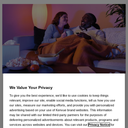
mail
Todos nós já passamos por isso. Você acorda uma
We Value Your Privacy
manhã e seu nariz está escorrendo, seu corpo está
To give you the best experience, we’d like to use cookies to keep things
relevant, improve our site, enable social media functions, tell us how you use
dolorido e você tem febre ou tosse. Você pegou um
our sites, measure our marketing efforts, and provide you with personalized
advertising based on your use of Kenvue brand websites. This information
resfriado ou uma gripe. Eles podem vir a qualquer
may be shared with our limited third-party partners for the purposes of
momento durante o ano, mas a alta temporada de
delivering personalized advertisements about relevant products, programs and
services across websites and devices. You can visit our
Privacy Notice
for
resfriados e gripes é no
outono e no inverno
.
Isso faz