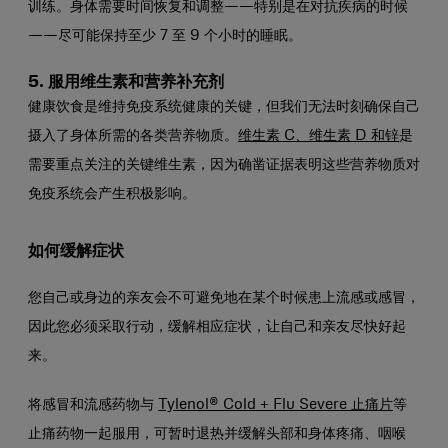
训练。
身体需要时间恢复和调整——特别是在对抗疾病的时候
——尽可能保持至少 7 至 9 个小时的睡眠。
5. 服用维生素和营养补充剂
健康饮食是维持免疫系统健康的关键，但我们无法时刻确保自己
摄入了身体所需的各类营养物质。
维生素 C、维生素 D 和锌
是
需要重点关注的关键维生素，因为确凿证据表明这些营养物质对
免疫系统会产生积极影响。
如何缓解症状
您自己或身边的亲友会不可避免地在某个时候患上流感或感冒，
因此您必须采取行动，缓解相应症状，让自己和亲友尽快好起
来。
将感冒和流感药物与
Tylenol® Cold + Flu Severe 止痛片
等
止痛药物一起服用，可暂时退热并缓解头部和身体疼痛、咽喉