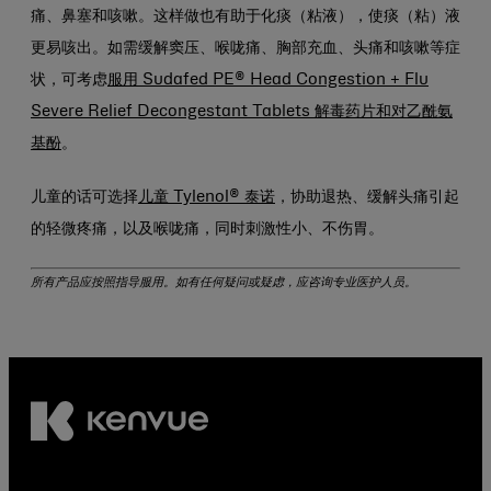
痛、鼻塞和咳嗽。这样做也有助于化痰（粘液），使痰（粘）液
更易咳出。如需缓解窦压、喉咙痛、胸部充血、头痛和咳嗽等症
状，可考虑
服用 Sudafed PE® Head Congestion + Flu
Severe Relief Decongestant Tablets 解毒药片和对乙酰氨
基酚
。
儿童的话可选择
儿童 Tylenol® 泰诺
，协助退热、缓解头痛引起
的轻微疼痛，以及喉咙痛，同时刺激性小、不伤胃。
所有产品应按照指导服用。如有任何疑问或疑虑，应咨询专业医护人员。