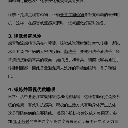
期药物可能已发生化学变化或失去其有效性。
秋季正是清点现有药物、正确
处置过期药物
并补充药箱的最佳时
机，这样，在感冒或流感来袭时，您就能做好应对准备。
3. 降低暴露风险
感冒和流感很容易在打喷嚏、咳嗽或说话时通过空气传播，所以
尽量避免与生病的人密切接触。
勤洗手
，并使用洗手液洗手，经
常清洁接触频率高的表面，如门把手和餐具。细菌很容易通过手
传播到面部，因此尽量避免用未洗净的手接触眼睛、鼻子和嘴
巴。
4. 锻炼并重视优质睡眠
日常生活中务必注重规律锻炼和优质睡眠，这样有助保持免疫系
统的健康，有效对抗感染。积极的生活方式有助身体产生
抗体
，
这是预防疾病的主要防线。
美国心脏协会建议成人每周至少参
加
150 分钟
的中等强度至高强度有氧运动，每周开展 2 天力量