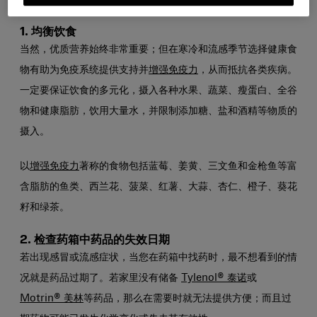
如何保护自己安全度过感冒和流感季
1. 均衡饮食
当然，优质营养始终非常重要；但在寒冷和流感季节选择健康食
物有助为免疫系统提供支持并
增强免疫力
，从而抵抗各类疾病。
一定要保证饮食的多元化，摄入各种水果、蔬菜、瘦蛋白、全谷
物和健康脂肪，饮用大量水，并限制添加糖、盐和酒精等物质的
摄入。
以
增强免疫力
著称的食物包括蓝莓、姜黄、三文鱼和金枪鱼等富
含脂肪的鱼类、西兰花、菠菜、红薯、大蒜、杏仁、橙子、葵花
籽和绿茶。
2. 检查药箱中药品的失效日期
若出现感冒或流感症状，当您在药箱中找药时，最不想看到的情
况就是药品过期了。若家里没有储备
Tylenol® 泰诺
或
Motrin® 美林
等药品，那么在需要时就无法提供方便；而且过