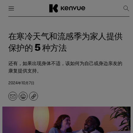
菜单
关闭
显
示
搜
跳
索
到
内
在寒冷天气和流感季为家人提供
容
保护的 5 种方法
还有，如果出现身体不适，该如何为自己或身边亲友的
康复提供支持。
2024年10月7日
电
打
副
子
印
本
邮
件