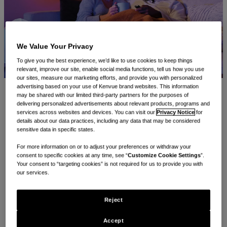
We Value Your Privacy
To give you the best experience, we’d like to use cookies to keep things
relevant, improve our site, enable social media functions, tell us how you use
our sites, measure our marketing efforts, and provide you with personalized
advertising based on your use of Kenvue brand websites. This information
may be shared with our limited third-party partners for the purposes of
我们都出现过这种情况。早晨醒来发现自己一直流鼻涕、身体酸
delivering personalized advertisements about relevant products, programs and
services across websites and devices. You can visit our
Privacy Notice
for
痛，还有点发烧或咳嗽。这意味着患上了感冒或流感。这种情况
details about our data practices, including any data that may be considered
在一年中任何时候都可能发生，但
秋冬两季
则是感冒和流感发生
sensitive data in specific states.
的高峰期。
现在正是保护家人远离流鼻涕、打喷嚏和身体酸痛的
For more information on or to adjust your preferences or withdraw your
consent to specific cookies at any time, see “
Customize Cookie Settings
”.
最佳时机。
Your consent to “targeting cookies” is not required for us to provide you with
our services.
以下提供 5 种方法，可预防家人出现感冒或流感症状，以及在
身体不适时助力加快康复。
Reject
Accept