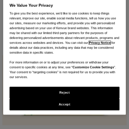
We Value Your Privacy
verde melhorado. Em comparação com a
fórmula padrão, alcançou uma melhoria de + 10
To give you the best experience, we’d like to use cookies to keep things
relevant, improve our site, enable social media functions, tell us how you use
pontos.
our sites, measure our marketing efforts, and provide you with personalized
advertising based on your use of Kenvue brand websites. This information
11 de junho de 2026
may be shared with our limited third-party partners for the purposes of
delivering personalized advertisements about relevant products, programs and
services across websites and devices. You can visit our
Privacy Notice
for
E-
Imprimir
Copiar
details about our data practices, including any data that may be considered
mail
sensitive data in specific states.
For more information on or to adjust your preferences or withdraw your
consent to specific cookies at any time, see “
Customize Cookie Settings
”.
Your consent to “targeting cookies” is not required for us to provide you with
our services.
Reject
Accept