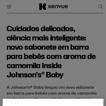
Menu
Fechar
Mos
pes
Pular
para
conteúdo
Cuidados delicados,
ciência mais inteligente:
novo sabonete em barra
para bebês com aroma de
camomila Inside
Johnson’s® Baby
A Johnson’s® Baby lançou um novo sabonete
em barra para bebês com aroma de camomila
na América Latina, projetado para oferecer
cuidados suaves com um perfil bioquímico