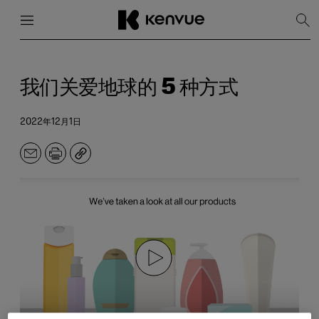
菜单
关闭
显
示
搜
跳
索
到
内
我们关爱地球的 5 种方式
容
2022年12月1日
电
打
副
子
印
本
邮
件