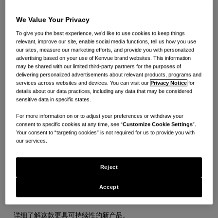
We Value Your Privacy
有人说这需要举全人类之力。而我们深知，要创造我们的
To give you the best experience, we’d like to use cookies to keep things
relevant, improve our site, enable social media functions, tell us how you use
“Healthy Lives Mission”所追求的改变，绝对需要举整个地
our sites, measure our marketing efforts, and provide you with personalized
advertising based on your use of Kenvue brand websites. This information
球之力。因此，我们重新规划构想，并在全球范围内招募员工。
may be shared with our limited third-party partners for the purposes of
delivering personalized advertisements about relevant products, programs and
services across websites and devices. You can visit our
Privacy Notice
for
以下是我们为人类和地球创造改变的五个例子。
details about our data practices, including any data that may be considered
sensitive data in specific states.
1. 我们让一次性用品更具可持续性
For more information on or to adjust your preferences or withdraw your
consent to specific cookies at any time, see “
Customize Cookie Settings
”.
Your consent to “targeting cookies” is not required for us to provide you with
在巴西，我们重新设计了标志性的 Stayfree® 卫生巾，推出
our services.
SEMPRE LIVRE®️ ADAPT PLUS ECO，造福如今以及未来
的消费者。这款新型竹制卫生巾使用 80% 可再生材料制成，塑
Reject
料用量减少 50%，包装 100% 可回收，是我们为拯救森林和地
Accept
球而推出的示范产品。
详细了解
这款更具可持续性的新产品。