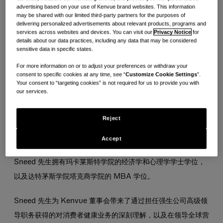
advertising based on your use of Kenvue brand websites. This information
Sneed 先生自 2023年5月起担任 Kenvue 董事。2018 年至
may be shared with our limited third-party partners for the purposes of
delivering personalized advertisements about relevant products, programs and
2022 年期间，Sneed 先生担任强生公司全球公司事务副总裁
services across websites and devices. You can visit our
Privacy Notice
for
details about our data practices, including any data that may be considered
兼首席传播官。在此期间，他还是强生公司执行委员会的成员。
sensitive data in specific states.
Sneed 先生最初于 1983 年加入强生公司，此前历任多个高级
For more information on or to adjust your preferences or withdraw your
领导职务，包括全球公司事务副总裁兼首席传播官、视力健特许
consent to specific cookies at any time, see “
Customize Cookie Settings
”.
Your consent to “targeting cookies” is not required for us to provide you with
经营公司集团主席以及北美区消费品部集团主席。
our services.
他目前为 Wayfair Inc. 的董事会成员。他还在托马斯·杰斐逊大
Reject
学、罗伯特·伍德·约翰逊基金会和 WHYY（一家公共媒体组
织，为宾夕法尼亚州费城及周边地区提供服务）的董事会任职。
Accept
Sneed 先生拥有玛卡莱斯特学院的经济学和心理学学士学位，
以及达特茅斯学院塔克商学院的 MBA 学位。
Sneed 先生为 Kenvue 董事会带来了通过担任强生公司高级领
导职务获得的对消费者健康业务的深刻理解，以及在领导全球营