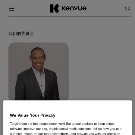
菜单
关闭
显
示
搜
跳
索
到
内
我们的董事会
容
Michael E.
Sneed
We Value Your Privacy
To give you the best experience, we’d like to use cookies to keep things
董事
relevant, improve our site, enable social media functions, tell us how you use
our sites, measure our marketing efforts, and provide you with personalized