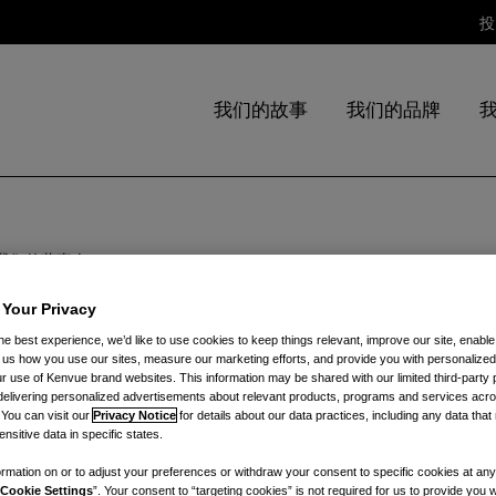
投
我们的故事
我们的品牌
我们的董事会
 Your Privacy
he best experience, we’d like to use cookies to keep things relevant, improve our site, enable
ll us how you use our sites, measure our marketing efforts, and provide you with personalized
 use of Kenvue brand websites. This information may be shared with our limited third-party p
delivering personalized advertisements about relevant products, programs and services acr
 You can visit our
Privacy Notice
for details about our data practices, including any data tha
nsitive data in specific states.
Vasant
Prabhu
rmation on or to adjust your preferences or withdraw your consent to specific cookies at any
Cookie Settings
”. Your consent to “targeting cookies” is not required for us to provide you w