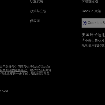
职业发展
前瞻性陈述
政策与立场
Cookie 政策
供应商
Cookies S
美国居民适
请不要出售或分
限制使用我的敏
表示您接受并同意受此类法律和法规的
明中列明的服务条款
。建议您定期浏览
何疑问或需要进一步了解，请随时
联系我
rved.