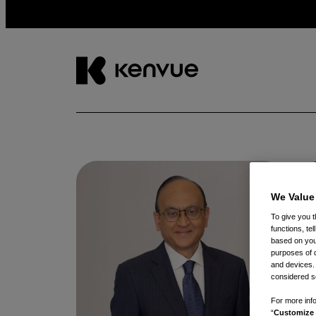
跳
到
内
容
We Value
To give you t
functions, te
based on your
purposes of 
and devices.
considered se
For more info
“
Customize 