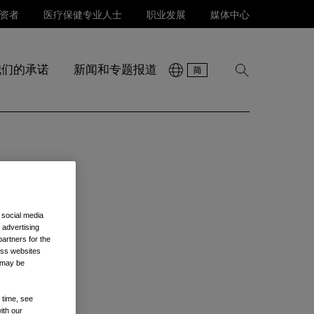
资者
医疗保健专业人士
职业发展
媒体中心
我们的承诺
新闻和专题报道
显
示
搜
索
 social media
 advertising
artners for the
oss websites
t may be
 time, see
ith our