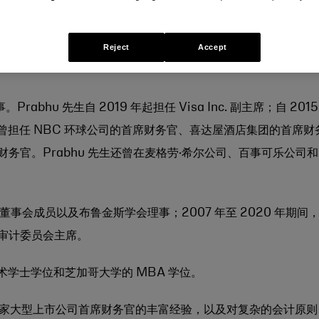
董事
审计委员会主席
Reject
Accept
。Prabhu 先生自 2019 年起担任 Visa Inc. 副主席；自 2015
曾担任 NBC 环球公司的首席财务官、喜达屋酒店集团的首席财
务官。Prabhu 先生还曾在麦格劳·希尔公司、百事可乐公司和
c. 的董事会成员以及布鲁金斯学会理事；2007 年至 2020 年期间
审计委员会主席。
技术学士学位和芝加哥大学的 MBA 学位。
其作为多家大型上市公司首席财务官的丰富经验，以及对复杂的会计原则