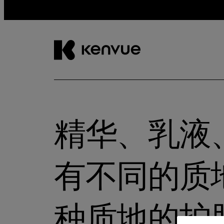
跳
到
内
容
精华、乳液
有不同的质
种质地的护