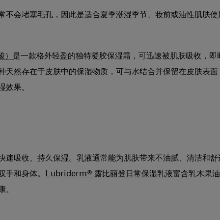
常不会堵塞毛孔，因此是适合夏季潮湿季节、妆前或油性肌肤使
酸）
是一款格外轻盈的独特凝胶保湿霜，可迅速被肌肤吸收，即
种天然存在于皮肤中的保湿物质，可与水结合并保留在皮肤表面
湿效果。
快速吸收、持久保湿。乳液通常能为肌肤带来不油腻、清洁和舒
双手和身体。
Lubriderm® 露比丽登日常保湿乳液
富含乳木果油
康。