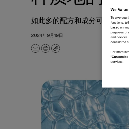
We Value
To give you t
如此多的配方和成分可供选择
functions, te
based on your
purposes of 
2024年9月19日
and devices.
considered se
电
打
副
For more info
子
印
本
“
Customize 
邮
services.
件