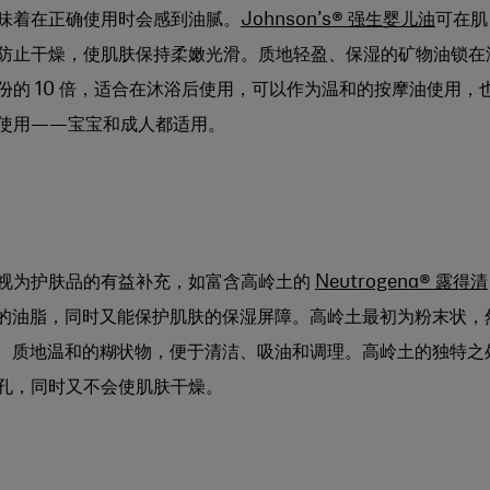
味着在正确使用时会感到油腻。
Johnson’s® 强生婴儿油
可在肌
防止干燥，使肌肤保持柔嫩光滑。质地轻盈、保湿的矿物油锁在
的 10 倍，适合在沐浴后使用，可以作为温和的按摩油使用，
使用——宝宝和成人都适用。
视为护肤品的有益补充，如富含高岭土的
Neutrogena® 露得清
的油脂，同时又能保护肌肤的保湿屏障。高岭土最初为粉末状，
性、质地温和的糊状物，便于清洁、吸油和调理。高岭土的独特之
孔，同时又不会使肌肤干燥。