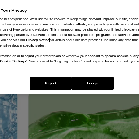
 Your Privacy
he best experience, we’d like to use cookies to keep things relevant, improve our site, enable
，您该如何选择？继续阅读，提升您的护
ll us how you use our sites, measure our marketing efforts, and provide you with personalized
 use of Kenvue brand websites. This information may be shared with our limited third-party p
delivering personalized advertisements about relevant products, programs and services acr
 You can visit our
Privacy Notice
for details about our data practices, including any data tha
nsitive data in specific states.
rmation on or to adjust your preferences or withdraw your consent to specific cookies at any
Cookie Settings
”. Your consent to “targeting cookies” is not required for us to provide you w
Reject
Accept