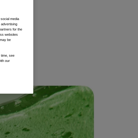
 social media
肤智商。
 advertising
artners for the
oss websites
t may be
 time, see
ith our