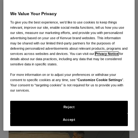
项运动数年，他觉得成立一个匹克球俱乐部可能是鼓励
Kenvue 团队成员积极参与的好方法。
We Value Your Privacy
To give you the best experience, we’d like to use cookies to keep things
Hernandez 表示：“能够创立这个俱乐部，我感到非常高兴和
relevant, improve our site, enable social media functions, tell us how you use
our sites, measure our marketing efforts, and provide you with personalized
振奋，因为我得到了领导和 Kenvue 的支持，他们也想让大家
advertising based on your use of Kenvue brand websites. This information
may be shared with our limited third-party partners for the purposes of
身体健康，希望大家与其他团队成员互动并与之合作。”
delivering personalized advertisements about relevant products, programs and
services across websites and devices. You can visit our
Privacy Notice
for
details about our data practices, including any data that may be considered
成立俱乐部并不费什么事。Hernandez 表示：“当你说‘我会玩
sensitive data in specific states.
匹克球’的那一刻，每个人都振奋地回答说‘我也会！我们一起玩
For more information on or to adjust your preferences or withdraw your
吧！’”
consent to specific cookies at any time, see “
Customize Cookie Settings
”.
Your consent to “targeting cookies” is not required for us to provide you with
our services.
俱乐部每周三聚一次，大家在工作结束后来这里参加比赛、友谊
赛和众多有助健康的比赛。
Reject
Accept