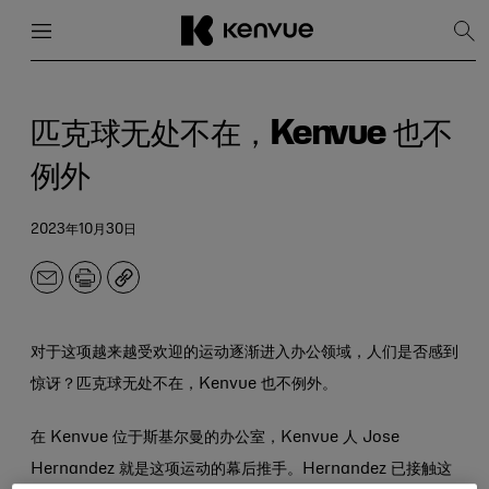
菜单
关闭
显
示
搜
跳
索
到
内
匹克球无处不在，Kenvue 也不
容
例外
2023年10月30日
电
打
副
子
印
本
邮
件
对于这项越来越受欢迎的运动逐渐进入办公领域，人们是否感到
惊讶？匹克球无处不在，Kenvue 也不例外。
在 Kenvue 位于斯基尔曼的办公室，Kenvue 人 Jose
Hernandez 就是这项运动的幕后推手。Hernandez 已接触这