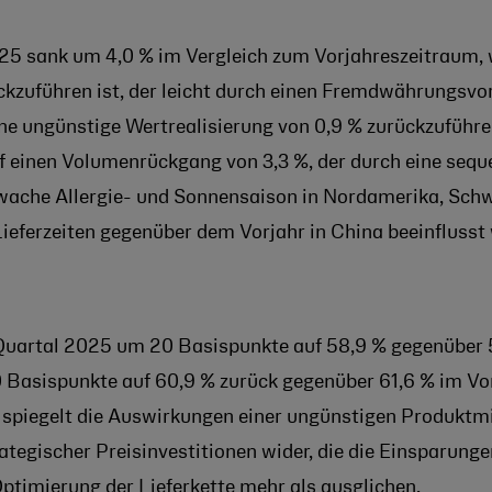
25 sank um 4,0 % im Vergleich zum Vorjahreszeitraum, 
kzuführen ist, der leicht durch einen Fremdwährungsvor
e ungünstige Wertrealisierung von 0,9 % zurückzuführen
uf einen Volumenrückgang von 3,3 %, der durch eine seq
hwache Allergie- und Sonnensaison in Nordamerika, Sc
ferzeiten gegenüber dem Vorjahr in China beeinflusst
uartal 2025 um 20 Basispunkte auf 58,9 % gegenüber 5
 Basispunkte auf 60,9 % zurück gegenüber 61,6 % im Vo
spiegelt die Auswirkungen einer ungünstigen Produktmi
egischer Preisinvestitionen wider, die die Einsparunge
Optimierung der Lieferkette mehr als ausglichen.