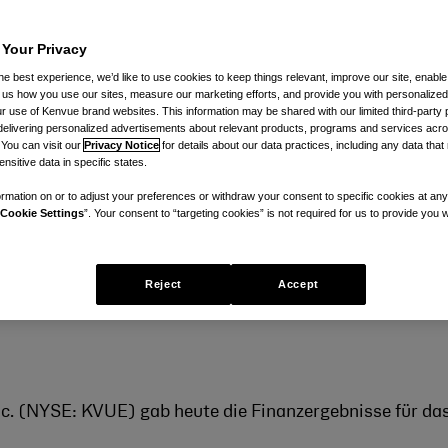
ro Aktie betrug 0,22 $; der berein
 Your Privacy
,29 $.
he best experience, we’d like to use cookies to keep things relevant, improve our site, enable
ng strategischer Alternativen weit
ll us how you use our sites, measure our marketing efforts, and provide you with personalized
 use of Kenvue brand websites. This information may be shared with our limited third-party p
delivering personalized advertisements about relevant products, programs and services acr
nahmen zur Beschleunigung des prof
 You can visit our
Privacy Notice
for details about our data practices, including any data tha
nsitive data in specific states.
uen Führungsteam
rmation on or to adjust your preferences or withdraw your consent to specific cookies at any
Cookie Settings
”. Your consent to “targeting cookies” is not required for us to provide you w
k für das GJ 2025
Reject
Accept
nc. (NYSE: KVUE) gab heute die Finanzergebnisse für da