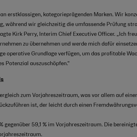
 an erstklassigen, kategorieprägenden Marken. Wir konze
, während wir gleichzeitig die umfassende Prüfung stra
gte Kirk Perry, Interim Chief Executive Officer. „Ich fr
rnehmen zu übernehmen und werde mich dafür einsetzen, 
htige operative Grundlage verfügen, um das profitable 
les Potenzial auszuschöpfen.“
ls
rgleich zum Vorjahreszeitraum, was vor allem auf ein
ückzuführen ist, der leicht durch einen Fremdwährungsvo
% gegenüber 59,1 % im Vorjahreszeitraum. Die bereini
orjahreszeitraum.