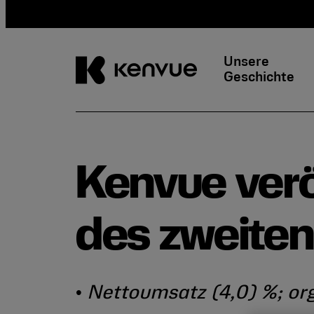
Unsere
Geschichte
Weiter
zum
Inhalt
Kenvue verö
des zweiten
•
Nettoumsatz (4,0) %; or