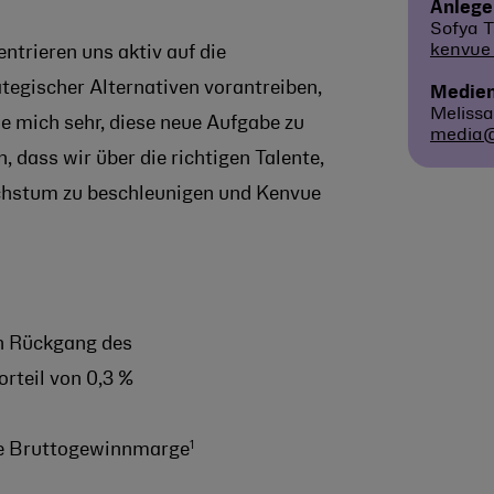
Anlege
Sofya T
kenvue
ntrieren uns aktiv auf die
tegischer Alternativen vorantreiben,
Medien
Melissa
eue mich sehr, diese neue Aufgabe zu
media
dass wir über die richtigen Talente,
Wachstum zu beschleunigen und Kenvue
en Rückgang des
rteil von 0,3 %
1
gte Bruttogewinnmarge