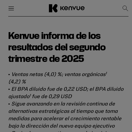
Menú
Cerrar
Mos
bús
Ir
al
contenido
Kenvue informa de los
resultados del segundo
trimestre de 2025
1
•
Ventas netas (4,0) %; ventas orgánicas
(4,2) %
•
El BPA diluido fue de 0,22 USD; el BPA diluido
1
ajustado
fue de 0,29 USD
•
Sigue avanzando en la revisión continua de
alternativas estratégicas al tiempo que toma
medidas para acelerar el crecimiento rentable
bajo la dirección del nuevo equipo ejecutivo