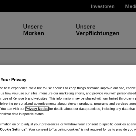
Investoren
Medi
Unsere
Unsere
Marken
Verpflichtungen
 Your Privacy
he best experience, we’d like to use cookies to keep things relevant, improve our site, enable
ll us how you use our sites, measure our marketing efforts, and provide you with personalized
 use of Kenvue brand websites. This information may be shared with our limited third-party p
delivering personalized advertisements about relevant products, programs and services acr
Surafuel (Safy)
Te
 You can visit our
Privacy Notice
for details about our data practices, including any data tha
nsitive data in specific states.
rmation on or to adjust your preferences or withdraw your consent to specific cookies at any
University of California, Riverside, Jahrgang 2024
Cookie Settings
”. Your consent to “targeting cookies” is not required for us to provide you w
Studium Business Administration Information Systems