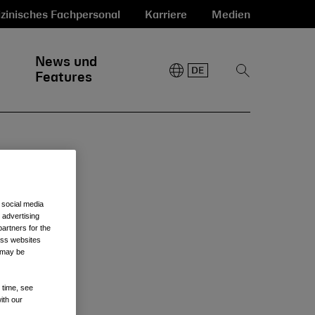
zinisches Fachpersonal
Karriere
Medien
News und
Suche
Features
anzeigen
 social media
 advertising
artners for the
oss websites
sfay
t may be
 time, see
ith our