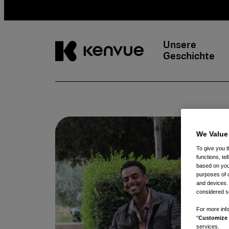
Unsere
Geschichte
Weiter
zum
Inhalt
We Value
To give you t
functions, te
based on your
purposes of 
and devices.
considered se
For more info
“
Customize 
services.