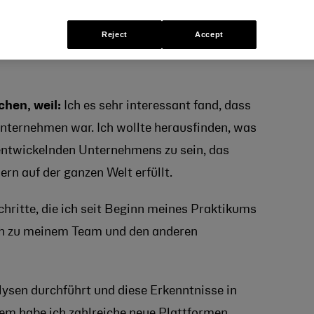
Praktikant im Bereich Consumer Growth and Performance
Reject
Accept
E-
Drucken
Kopieren
mailen
hen, weil:
Ich es sehr interessant fand, dass
nternehmen war. Ich wollte herausfinden, was
erentwickelnden Unternehmens zu sein, das
ern auf der ganzen Welt erfüllt.
hritte, die ich seit Beginn meines Praktikums
ich zu meinem Team und den anderen
sen durchführt und diese Erkenntnisse in
em habe ich zahlreiche neue Plattformen