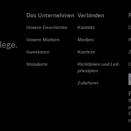
Das Unternehmen
Verbinden
Unsere Geschichte
Kontakt
D
Unsere Marken
Medien
R
lege.
Investoren
Karriere
Z
Standorte
Richtlinien und Leit­
C
prinzipien
Zulieferer
W
p
E
p