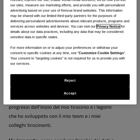
our sites, measure our marketing efforts, and provide you with personalized
advertising based on your use of Kenvue brand websites. This information
E-
Stampa
Copia
may be shared with our limited third-party partners for the purposes of
mail.
delivering personalized advertisements about relevant products, programs and
services across websites and devices. You can visit our
Privacy Notice
for
Volevo fare tirocinio a Kenvue perché:
ero
details about our data practices, including any data that may be considered
sensitive data in specific states.
entusiasta che Kenvue fosse una società di
recente costituzione e volevo esplorare cosa
For more information on or to adjust your preferences or withdraw your
consent to specific cookies at any time, see “
Customize Cookie Settings
”.
significava far parte di un’organizzazione in
Your consent to “targeting cookies” is not required for us to provide you with
our services.
continua evoluzione, pur continuando a
soddisfare le esigenze dei consumatori di tutto il
Reject
mondo.
Accept
Sono particolarmente orgoglioso di:
i miei
progressi dall’inizio del mio tirocinio e i legami
che ho sviluppato con il mio team e i miei
colleghi tirocinanti.