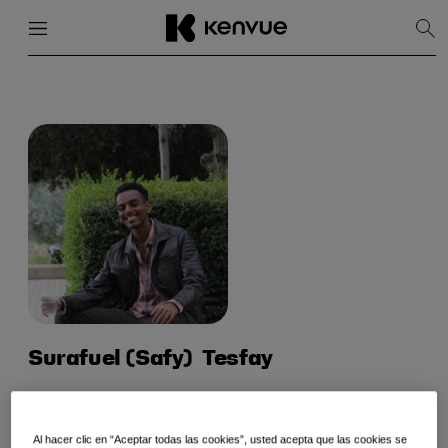
Menú
Cerrar
Mos
bús
Ir
al
contenido
Surafuel (Safy)
Tesfay
Universidad de California, Riverside, clase de 2024
Especialización en Administración de Empresas, Sistemas de
Información
Al hacer clic en “Aceptar todas las cookies”, usted acepta que las cookies se