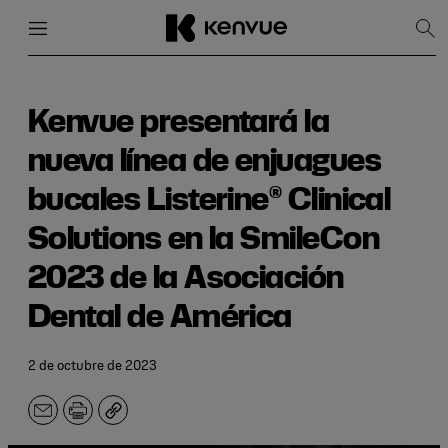
Menú
Cerrar
Mos
bús
Ir
al
contenido
Kenvue presentará la
nueva línea de enjuagues
bucales Listerine® Clinical
Solutions en la SmileCon
2023 de la Asociación
Dental de América
2 de octubre de 2023
Correo
Imprimir
Copiar
electrónico