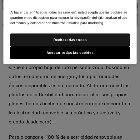
Al hacer clic en “Aceptar todas las cookies”, usted acepta que las cookies se
guarden en su dispositivo para mejorar la navegación del sitio, analizar el uso
del mismo, y colaborar con nuestros estudios para marketing.
Rechazarlas todas
En lo que respecta a la descarbonización, Kenvue se
guía por un principio sencillo pero poderoso: pensar
Aceptar todas las cookies
globalmente y actuar localmente. Cada instalación
sigue su propia hoja de ruta personalizada, basada en
datos, el consumo de energía y las oportunidades
únicas disponibles en su mercado. Al dotar a nuestras
plantas de la flexibilidad para desarrollar sus propios
planes, hemos hecho que nuestro enfoque en cuanto a
la electricidad renovable sea práctico y efectivo (y
creado desde cero).
Para alcanzar el 100 % de electricidad renovable en