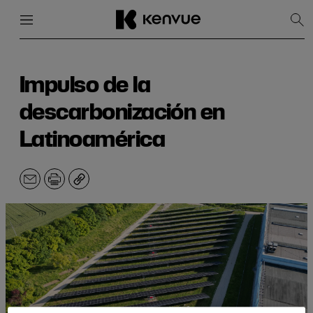
Menú
Cerrar
Mos
bús
Ir
al
contenido
Impulso de la
descarbonización en
Latinoamérica
Correo
Imprimir
Copiar
electrónico