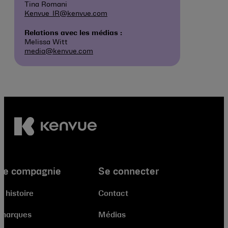
Tina Romani
Kenvue_IR@kenvue.com
Relations avec les médias :
Melissa Witt
media@kenvue.com
re compagnie
Se connecter
e histoire
Contact
 marques
Médias