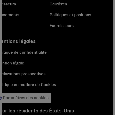
stisseurs
Carrières
lacements
Politiques et positions
Fournisseurs
entions légales
litique de confidentialité
ention légale
éclarations prospectives
olitique en matière de Cookies
Paramètres des cookies
our les résidents des États-Unis