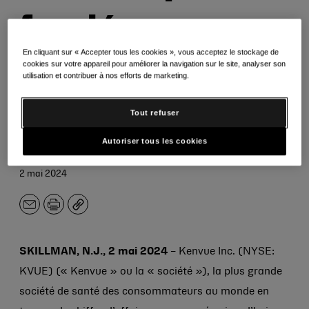
fondés
En cliquant sur « Accepter tous les cookies », vous acceptez le stockage de
cookies sur votre appareil pour améliorer la navigation sur le site, analyser son
Le fabricant de marques emblématiques telles
utilisation et contribuer à nos efforts de marketing.
que Neutrogena®, Listerine®, Aveeno® et
Tylenol® a pour objectif de promouvoir le bien-
Tout refuser
être des personnes et de la planète dans le
Autoriser tous les cookies
cadre de sa Healthy Lives Mission.
2 mai 2024
E-
Imprimer
Copier
mail
SKILLMAN, N.J., 2 mai 2024
– Kenvue Inc. (NYSE:
KVUE) (« Kenvue » ou la « société »), la plus grande
société de santé des consommateurs au monde en