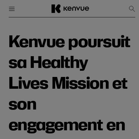
Menu
Fermer
Affi
la
rec
Passer
au
contenu
Kenvue poursuit
sa Healthy
Lives Mission et
son
engagement en