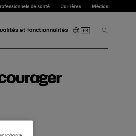
rofessionnels de santé
Carrières
Médias
ualités et fonctionnalités
Afficher
la
recherche
ncourager
ur améliorer la