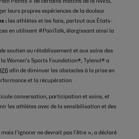
 Pain Points » de certains matchs de la NWSL
ager leurs propres expériences de la douleur
ux :
les athlètes et les fans, partout aux États-
es en utilisant #PainTalk, élargissant ainsi la
de soutien au rétablissement et aux soins des
c la Women’s Sports Foundation®, Tylenol® a
2026
afin de diminuer les obstacles à la prise en
erformance et la récupération
icule conversation, participation et soins, et
r les athlètes avec de la sensibilisation et des
mais l’ignorer ne devrait pas l’être », a déclaré