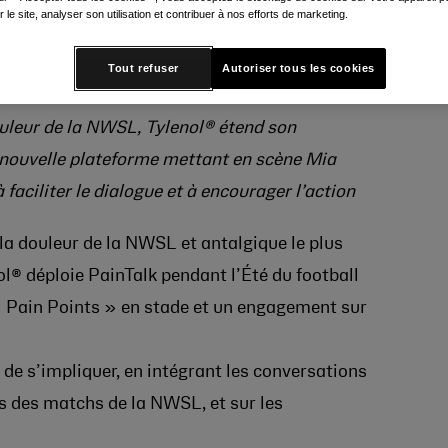
r le site, analyser son utilisation et contribuer à nos efforts de marketing.
Tout refuser
Autoriser tous les cookies
douleur de la NWSL, Tylenol® étend son
nouvelle plateforme mettant en scène Mia
faciliter le dialogue et à encourager l’action
 la douleur de la NWSL et antalgique le plus
® déploie PainTalk pendant l’Été du football
 « Pain Points » en stade et un engagement sur
de s’impliquer, en intégrant les conversations
ors des matchs de la NWSL, et sur les