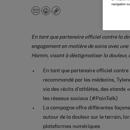
navigation su
E-
Imprimer
Copier
mail
En tant que partenaire officiel contre la 
engagement en matière de soins avec une 
Hamm, visant à déstigmatiser la douleur, à 
En tant que partenaire officiel contre
recommandé par les médecins, Tylenol
via des récits d’athlètes, des stands
les réseaux sociaux (#PainTalk)
La campagne offre différentes façons 
autour de la douleur sur le terrain, l
plateformes numériques