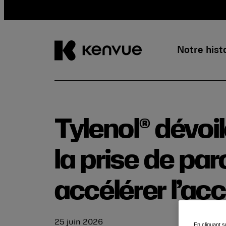
Notre hist
Passer
au
contenu
Tylenol® dévoi
la prise de par
accélérer l’a
25 juin 2026
En cliquant s