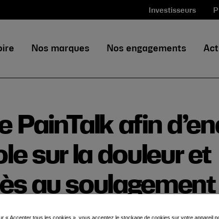
Investisseurs
P
oire
Nos marques
Nos engagements
Act
le PainTalk afin d’e
ole sur la douleur et
ccès au soulagement
ur « Accepter tous les cookies », vous acceptez le stockage de cookies sur votre appareil po