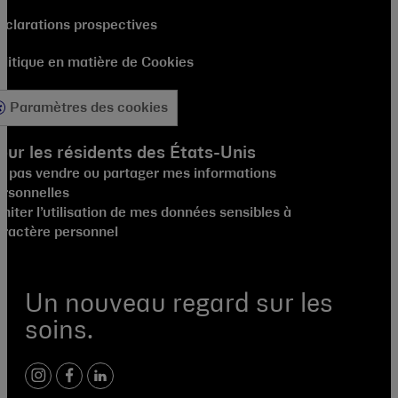
éclarations prospectives
olitique en matière de Cookies
Paramètres des cookies
our les résidents des États-Unis
e pas vendre ou partager mes informations
ersonnelles
miter l’utilisation de mes données sensibles à
aractère personnel
Un nouveau regard sur les
soins.
instagram
facebook
linkedin