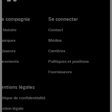
re compagnie
Se connecter
e histoire
Contact
 marques
Médias
stisseurs
Carrières
lacements
Politiques et positions
Fournisseurs
entions légales
litique de confidentialité
ention légale