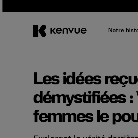
Notre hist
Passer
au
contenu
Les idées reç
démystifiées :
femmes le pouv