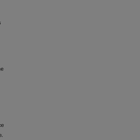
s
ne
ce
e.