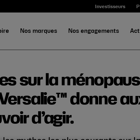
Investisseurs
P
oire
Nos marques
Nos engagements
Act
ues sur la ménopau
 Versalie™ donne au
oir d’agir.