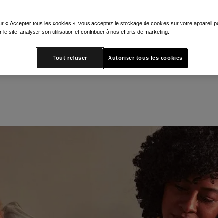
re les mythes les plus courants sur 
ie™ donne aux femmes les moyens 
ur « Accepter tous les cookies », vous acceptez le stockage de cookies sur votre appareil po
r le site, analyser son utilisation et contribuer à nos efforts de marketing.
 et un suivi personnalisé.
Tout refuser
Autoriser tous les cookies