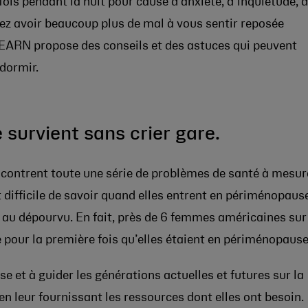
fois pendant la nuit pour cause d’anxiété, d’inquiétude, 
ez avoir beaucoup plus de mal à vous sentir reposée
ARN propose des conseils et des astuces qui peuvent
dormir.
survient sans crier gare.
ontrent toute une série de problèmes de santé à mesur
 est difficile de savoir quand elles entrent en périménopaus
s au dépourvu. En fait, près de 6 femmes américaines sur
sé pour la première fois qu’elles étaient en périménopause
ise et à guider les générations actuelles et futures sur la
en leur fournissant les ressources dont elles ont besoin.