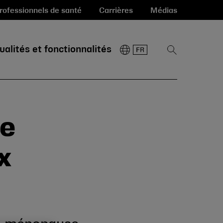
rofessionnels de santé
Carrières
Médias
ualités et fonctionnalités
Afficher
la
recherche
se
x