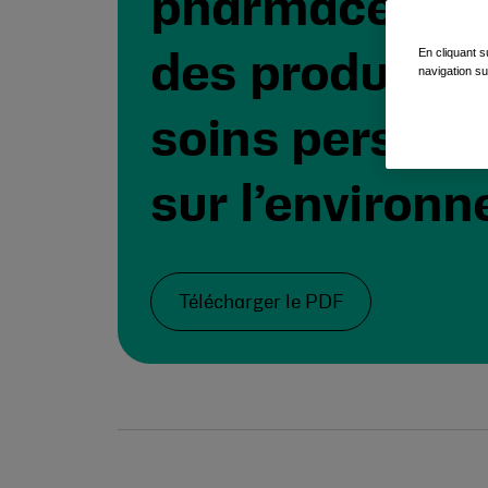
pharmaceutiq
En cliquant s
des produits 
navigation su
soins personn
sur l’environ
Télécharger le PDF