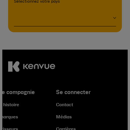
Sélectionnez votre pays
re compagnie
Se connecter
e histoire
Contact
 marques
Médias
stisseurs
Carrières