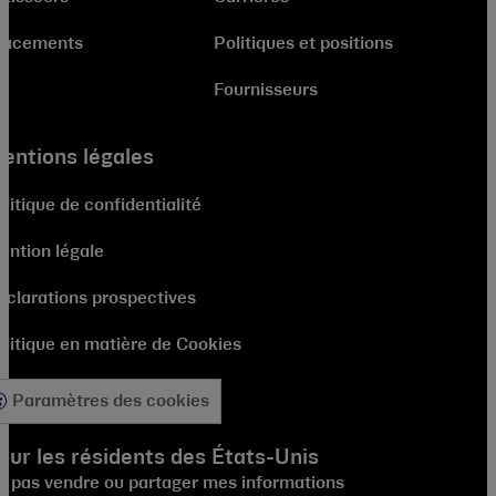
lacements
Politiques et positions
Fournisseurs
entions légales
litique de confidentialité
ention légale
éclarations prospectives
olitique en matière de Cookies
Paramètres des cookies
our les résidents des États-Unis
e pas vendre ou partager mes informations