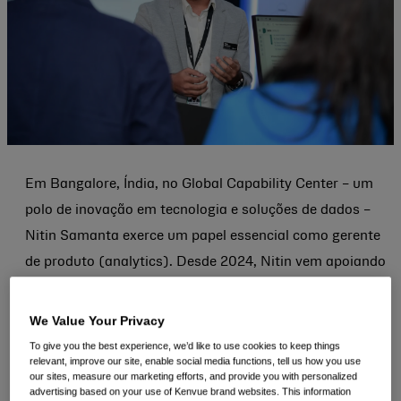
Em Bangalore, Índia, no Global Capability Center – um
polo de inovação em tecnologia e soluções de dados –
Nitin Samanta exerce um papel essencial como gerente
de produto (analytics). Desde 2024, Nitin vem apoiando
as promoções de varejistas junto às equipes de mercado
globais da Kenvue, garantindo que as prateleiras
We Value Your Privacy
permaneçam abastecidas e que os clientes encontrem o
To give you the best experience, we’d like to use cookies to keep things
relevant, improve our site, enable social media functions, tell us how you use
que precisam.
our sites, measure our marketing efforts, and provide you with personalized
advertising based on your use of Kenvue brand websites. This information