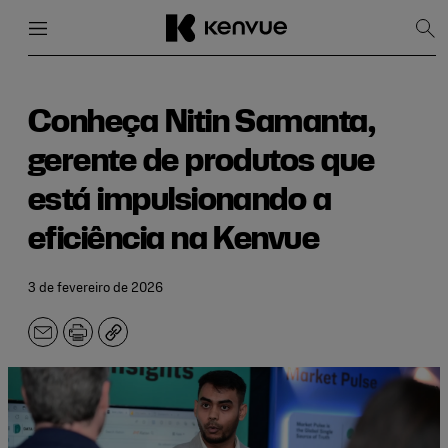
Menu
Fechar
Mos
pes
Pular
para
conteúdo
Conheça Nitin Samanta,
gerente de produtos que
está impulsionando a
eficiência na Kenvue
3 de fevereiro de 2026
E-
Imprimir
Copiar
mail