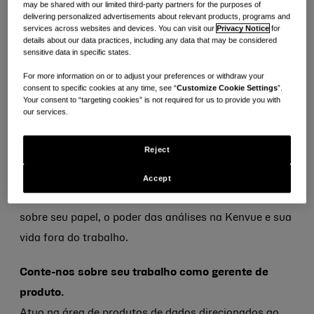
may be shared with our limited third-party partners for the purposes of
Com uma grande paixão por soluções baseadas em
delivering personalized advertisements about relevant products, programs and
dados, Nitin utiliza análises avançadas para otimizar
services across websites and devices. You can visit our
Privacy Notice
for
details about our data practices, including any data that may be considered
estratégias de varejo e aumentar a eficiência da cadeia
sensitive data in specific states.
de suprimentos. Seu trabalho ajuda a Kenvue a oferecer
For more information on or to adjust your preferences or withdraw your
experiências de compras fluidas em todo o mundo.
consent to specific cookies at any time, see “
Customize Cookie Settings
”.
Your consent to “targeting cookies” is not required for us to provide you with
our services.
Nos momentos livres, Nitin aproveita momentos de
qualidade com sua esposa Disha, e seu divertido
Reject
cachorro pug.
Accept
Continue lendo para descobrir as percepções de Nitin
sobre seu papel, o poder das análises na Kenvue e sua
vida fora do trabalho.
Conte-nos sobre seu trabalho como gerente de
produto.
Atuo na área de produtos de dados direcionados ao