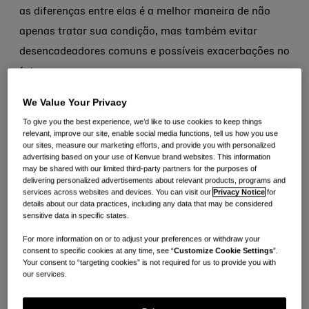
as diferenças entre elas é a melhor maneira de não
apenas tratar sua condição, mas também evitar
desencadeadores comuns e possíveis exacerbações no
futuro.
We Value Your Privacy
No Kenvue, estudamos a fundo cada condição e
To give you the best experience, we’d like to use cookies to keep things
compartilhamos dicas e produtos para ajudar você a
relevant, improve our site, enable social media functions, tell us how you use
our sites, measure our marketing efforts, and provide you with personalized
acalmar sua pele e obter o alívio que você merece.
advertising based on your use of Kenvue brand websites. This information
may be shared with our limited third-party partners for the purposes of
delivering personalized advertisements about relevant products, programs and
O que é dermatite?
services across websites and devices. You can visit our
Privacy Notice
for
details about our data practices, including any data that may be considered
sensitive data in specific states.
Dermatite é simplesmente quando sua pele fica com
coceira, ressecada ou desenvolve uma erupção cutânea,
For more information on or to adjust your preferences or withdraw your
consent to specific cookies at any time, see “
Customize Cookie Settings
”.
causando inchaço e inflamação. Há três tipos comuns:
Your consent to “targeting cookies” is not required for us to provide you with
our services.
atópico, seborreico e de contato.