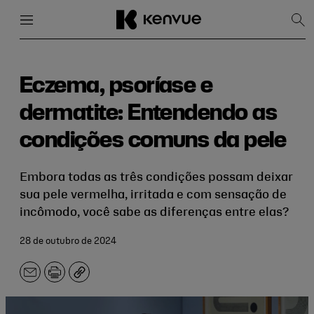
Menu
Fechar
Mos
pes
Pular
para
conteúdo
Eczema, psoríase e
dermatite: Entendendo as
condições comuns da pele
Embora todas as três condições possam deixar
sua pele vermelha, irritada e com sensação de
incômodo, você sabe as diferenças entre elas?
28 de outubro de 2024
E-
Imprimir
Copiar
mail