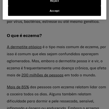
Um desencadeador comum da dermatite
é entrar em
Reject
contato com um agente irritante, como hera venenosa
Accept
ou um hidratante, embora também possa ser causada
por vírus, bactérias, estresse ou até mesmo genética.
O que é eczema?
A dermatite atópica
é o tipo mais comum de eczema, por
isso é comum que eles sejam confundidos apareçam
aglomerados. Mas, embora a dermatite possa ir e vir, o
eczema é frequentemente uma doença crônica, que afeta
mais de
200 milhões de pessoas
em todo o mundo.
Mais de 85%
das pessoas com eczema relatam lidar com
a coceira todos os dias. Alguns também relatam
dificuldade para dormir e pele ressecada, sensível,
inflamada e áspera ou endurecida. Embora o eczema