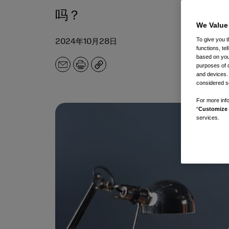
吗？
We Value
To give you t
2024年10月28日
functions, te
based on your
purposes of 
电
打
副
and devices.
子
印
本
considered se
邮
件
For more info
“
Customize 
services.