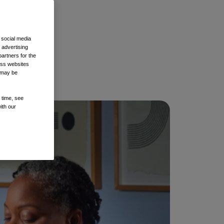
 social media
 advertising
artners for the
oss websites
t may be
 time, see
ith our