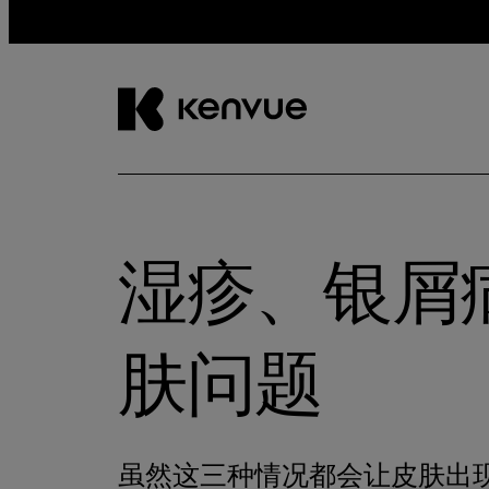
跳
到
内
容
湿疹、银屑
肤问题
虽然这三种情况都会让皮肤出