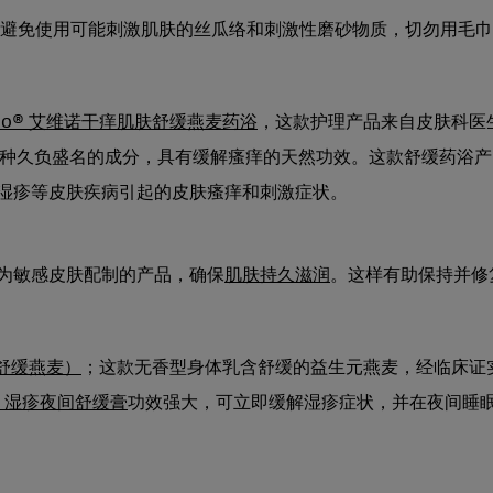
避免使用可能刺激肌肤的丝瓜络和刺激性磨砂物质，切勿用毛巾
eno® 艾维诺干痒肌肤舒缓燕麦药浴
，这款护理产品来自皮肤科医
是一种久负盛名的成分，具有缓解瘙痒的天然功效。这款舒缓药浴产
湿疹等皮肤疾病引起的皮肤瘙痒和刺激症状。
为敏感皮肤配制的产品，确保
肌肤持久滋润
。这样有助保持并修
含舒缓燕麦）
；这款无香型身体乳含舒缓的益生元燕麦，经临床证
o® 湿疹夜间舒缓膏
功效强大，可立即缓解湿疹症状，并在夜间睡