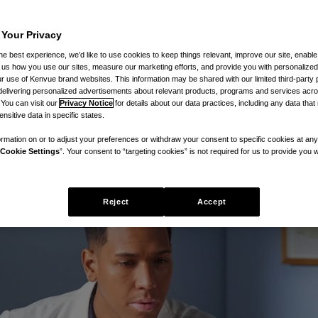
 Your Privacy
he best experience, we’d like to use cookies to keep things relevant, improve our site, enable
ll us how you use our sites, measure our marketing efforts, and provide you with personalized
 use of Kenvue brand websites. This information may be shared with our limited third-party p
delivering personalized advertisements about relevant products, programs and services acr
 You can visit our
Privacy Notice
for details about our data practices, including any data tha
nsitive data in specific states.
rmation on or to adjust your preferences or withdraw your consent to specific cookies at any
Cookie Settings
”. Your consent to “targeting cookies” is not required for us to provide you w
Reject
Accept