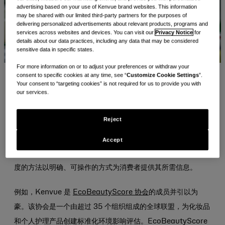
advertising based on your use of Kenvue brand websites. This information
may be shared with our limited third-party partners for the purposes of
delivering personalized advertisements about relevant products, programs and
services across websites and devices. You can visit our
Privacy Notice
for
details about our data practices, including any data that may be considered
sensitive data in specific states.
For more information on or to adjust your preferences or withdraw your
consent to specific cookies at any time, see “
Customize Cookie Settings
”.
Your consent to “targeting cookies” is not required for us to provide you with
在当今的健康和美容领域，消费者不仅仅寻求有效的产品。他们
our services.
正在寻求对日常生活所用产品、成分来源以及包装环保性都有明
确解释的产品。
Reject
Kenvue 认为，透明度是我们
Healthy Lives Mission
使命的
Accept
核心，而该使命建立在信任和开放基础上。我们在全球展示透明
度的方法以明确、可操作的方式为消费者提供其所需信息。
例如，Kenvue 是
EcoBeautyScore 协会
的成员并引以为
豪。该协会是一个由超过 35 个组织组成的全球联盟，为化妆品
和个人护理产品创建标准化环境影响评估。EcoBeautyScore