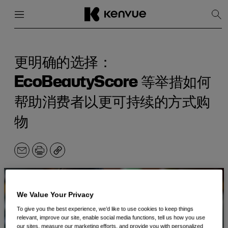
菜单
关闭
显
示
搜
跳
索
到
内
更明确的选择：
容
EcoBeautyScore 等举措如何
帮助消费者以更可持续的方式购
物
电
打
副
子
印
本
邮
件
We Value Your Privacy
To give you the best experience, we’d like to use cookies to keep things
relevant, improve our site, enable social media functions, tell us how you use
our sites, measure our marketing efforts, and provide you with personalized