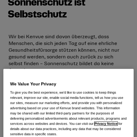
Sonnenschutz ist
Selbstschutz
Wir bei Kenvue sind davon überzeugt, dass
Menschen, die sich jeden Tag auf eine ehrliche
Gesundheitsfürsorge stützen können, nicht nur
gesund werden, sondern auch zurück zu sich
selbst finden – Sonnenschutz bildet da keine
Ausnahme.
We Value Your Privacy
Unsere Marken für Haut- und Schönheitspflege
(Skin Health & Beauty Marken) vereinen neue
To give you the best experience, we’d like to use cookies to keep things
wissenschaftliche Erkenntnisse mit dem Wissen
relevant, improve our site, enable social media functions, tell us how you use
our sites, measure our marketing efforts, and provide you with personalized
unserer Partner:innen aus der Hautmedizin, um
advertising based on your use of Kenvue brand websites. This information
leistungsstarke Produkte für gesunde Haut zu
may be shared with our limited third-party partners for the purposes of
entwickeln. Dazu gehört auch wirksamer
delivering personalized advertisements about relevant products, programs and
services across websites and devices. You can visit our
Privacy Notice
for
Sonnenschutz für alle Hauttöne und -typen.
details about our data practices, including any data that may be considered
sensitive data in specific states.