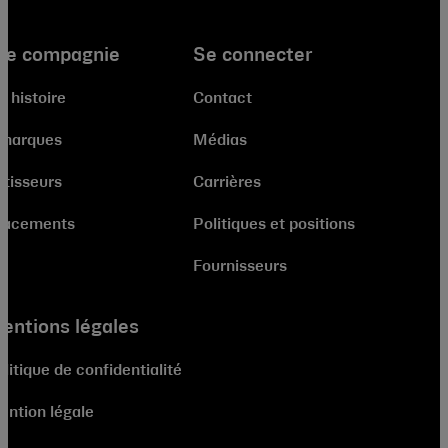
re compagnie
Se connecter
e histoire
Contact
 marques
Médias
stisseurs
Carrières
lacements
Politiques et positions
Fournisseurs
entions légales
litique de confidentialité
ention légale