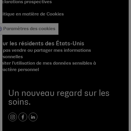
éclarations prospectives
olitique en matière de Cookies
Paramètres des cookies
our les résidents des États-Unis
e pas vendre ou partager mes informations
ersonnelles
miter l’utilisation de mes données sensibles à
aractère personnel
Un nouveau regard sur les
soins.
instagram
facebook
linkedin