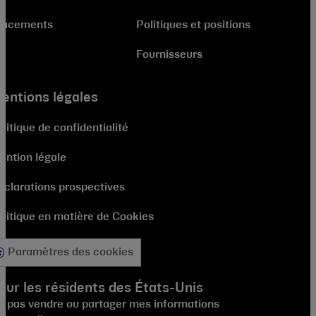
lacements
Politiques et positions
Fournisseurs
entions légales
litique de confidentialité
ention légale
éclarations prospectives
olitique en matière de Cookies
Paramètres des cookies
our les résidents des États-Unis
e pas vendre ou partager mes informations