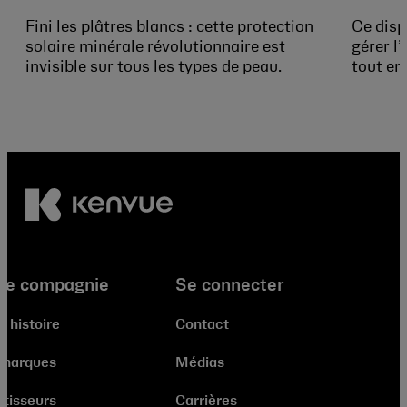
Fini les plâtres blancs : cette protection
Ce disp
solaire minérale révolutionnaire est
gérer l’
invisible sur tous les types de peau.
tout en
re compagnie
Se connecter
e histoire
Contact
 marques
Médias
stisseurs
Carrières