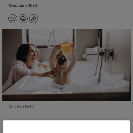
10 octobre 2023
E-
Imprimer
Copier
mail
(Shutterstock)
À la fin d’une longue journée avec votre petit bout,