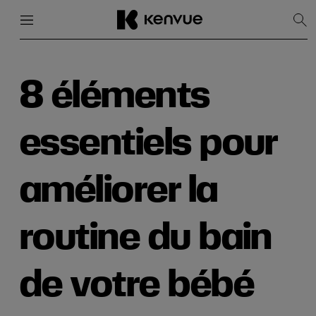
Menu
Fermer
Affi
la
rec
Passer
au
contenu
8 éléments
essentiels pour
améliorer la
routine du bain
de votre bébé