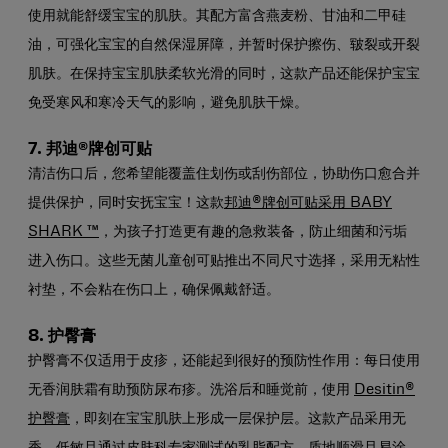
使用就能舒缓宝宝的肌肤。其配方富含燕麦粉、甘油和二甲硅
油，可强化宝宝的自然保湿屏障，并暂时保护擦伤、皲裂或开裂
肌肤。在保持宝宝肌肤柔软光滑的同时，这款产品还能保护宝宝
免受寒风和寒冷天气的影响，避免肌肤干燥。
7.
邦迪®牌创可贴
清洁伤口后，您希望能覆盖住划伤或刮伤部位，协助伤口愈合并
提供保护，同时安抚宝宝！这款
邦迪®牌创可贴采用 BABY
SHARK
™
，为孩子打造更有趣的急救装备，防止细菌和污垢
进入伤口。这些无菌儿童创可贴推出不同尺寸选择，采用无粘性
衬垫，不会粘在伤口上，确保佩戴舒适。
8.
护臀
膏
护臀膏不仅适用于皮疹，还能起到很好的预防性作用：每日使用
无香润肤霜有助预防尿布疹。洗浴后和睡觉前，使用
Desitin®
护臀膏
，即刻在宝宝肌肤上形成一层保护层。这款产品采用无