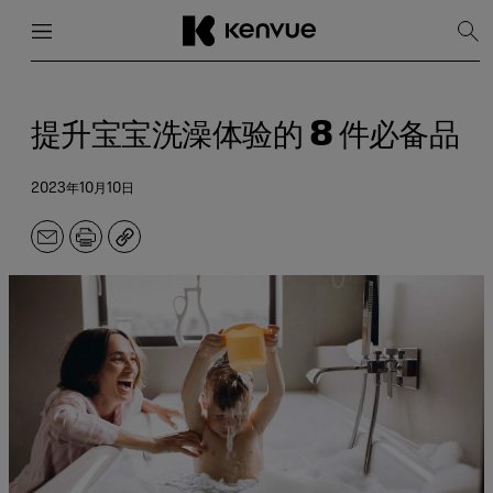
菜单
关闭
显
示
搜
跳
索
到
内
提升宝宝洗澡体验的 8 件必备品
容
2023年10月10日
电
打
副
子
印
本
邮
件