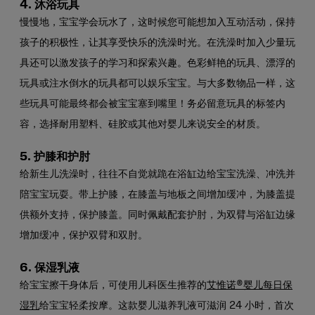
4.
沐浴玩具
慢慢地，宝宝学会玩水了，这时候您可能想加入互动活动，保持
孩子的积极性，让其享受快乐的洗澡时光。在洗澡时加入少量玩
具还可以激发孩子的学习和探索兴趣。色彩鲜艳的玩具、漂浮的
玩具或注水倒水的玩具都可以娱乐宝宝。与大多数物品一样，这
些玩具可能最终都会被宝宝塞到嘴里！务必留意玩具的标签内
容，选择耐用塑料、硅胶或其他对婴儿来说安全的材质。
5.
护膝和护肘
给新生儿洗澡时，往往不自觉就跪在浴缸边给宝宝洗澡、冲洗并
陪宝宝玩耍。带上护膝，在膝盖与地板之间增加缓冲，为膝盖提
供额外支持，保护膝盖。同时佩戴配套护肘，为双臂与浴缸边缘
增加缓冲，保护双臂和双肘。
6.
保湿乳液
给宝宝擦干身体后，可使用儿科医生推荐的
艾惟诺®婴儿每日保
湿乳
给宝宝轻柔按摩。这款婴儿滋养乳液可滋润 24 小时，首次