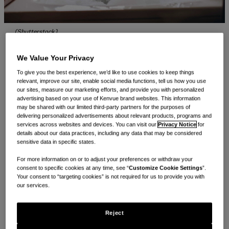
(Shutterstock)
We Value Your Privacy
辛苦带了一整天娃，给宝宝洗澡也是一项艰巨任务。但科学表
To give you the best experience, we’d like to use cookies to keep things
relevant, improve our site, enable social media functions, tell us how you use
明，给宝宝洗澡有非常重要的作用：不仅能保持宝宝的洁净，也
our sites, measure our marketing efforts, and provide you with personalized
有助促进宝宝的社交情绪发育，并告诉宝宝休息时间到了。
advertising based on your use of Kenvue brand websites. This information
may be shared with our limited third-party partners for the purposes of
delivering personalized advertisements about relevant products, programs and
大多数儿科医生建议每周给新生儿沐浴 2 次或 3 次，并随宝宝
services across websites and devices. You can visit our
Privacy Notice
for
details about our data practices, including any data that may be considered
年龄增长增加频率。以下是几种 Kenvue 认可的浴室用品，让
sensitive data in specific states.
您和宝宝共度快乐沐浴时光。
For more information on or to adjust your preferences or withdraw your
consent to specific cookies at any time, see “
Customize Cookie Settings
”.
1.
湿巾和小毛巾
Your consent to “targeting cookies” is not required for us to provide you with
our services.
进出浴池时，接触宝宝皮肤的每件物品都会对宝宝产生直接影
响。浴室必备品，如棉或竹等天然材料打造的小毛巾和婴儿湿巾
Reject
就特别温和，方便易用，适合各类清洁。对于特别粘稠的物质，