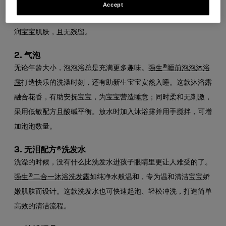
可使用
艾惟诺®婴儿手脸湿巾这种特别柔软的湿巾。
这些无香湿
Accept
巾富含天然燕麦提取物、芦荟和温和保湿物质，可温和清洁并滋
润宝宝肌肤，且无残留。
2.
气泡
无论年龄大小，泡泡浴总是充满更多趣味。
强生®睡前泡泡沐浴
露
打造快乐的洗澡时刻，还有助新生宝宝安然入睡。这款沐浴露
融合花香，有助安抚宝宝，为宝宝营造睡意；同时柔和无刺激，
采用低敏配方且酸碱平衡。放水时加入沐浴露并用手搅拌，可增
加泡泡数量。
3.
无泪配方®洗发水
洗澡的时候，没有什么比洗发水进孩子眼睛里更让人难受的了。
强生®二合一沐浴洗发露
如纯净水般温和，专为温和清洁宝宝娇
嫩肌肤而设计。这款洗发水也可快速起泡、轻松冲洗，打造简单
高效的清洁流程。