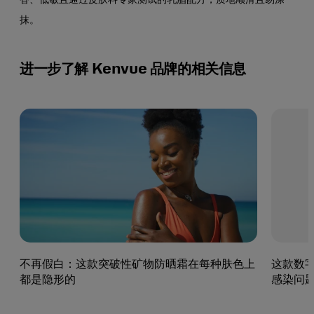
香、低敏且通过皮肤科专家测试的乳脂配方，质地顺滑且易涂
抹。
进一步了解 Kenvue 品牌的相关信息
不再假白：这款突破性矿物防晒霜在每种肤色上
这款数
都是隐形的
感染问