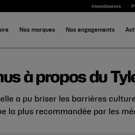
Investisseurs
P
oire
Nos marques
Nos engagements
Act
us à propos du Tyl
le a pu briser les barrières cultur
rque la plus recommandée par les mé