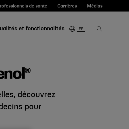
rofessionnels de santé
Carrières
Médias
ualités et fonctionnalités
Afficher
la
recherche
enol®
elles, découvrez
decins pour