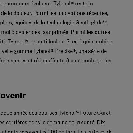
sommateurs évoluent, Tylenol® reste la
de la douleur. Parmi les innovations récentes,
plets
, équipés de la technologie Gentleglide™,
du mal à avaler des comprimés. Parmi les autres
ith Tylenol®
, un antidouleur 2-en-1 qui combine
nouvelle gamme
Tylenol® Precise®
, une série de
îchissantes et réchauffantes) pour soulager les
’avenir
chaque année des
bourses Tylenol® Future Care
t
es carrières dans le domaine de la santé. Dix
tudiants reçoivent 5 000 dollars.
Les critères de