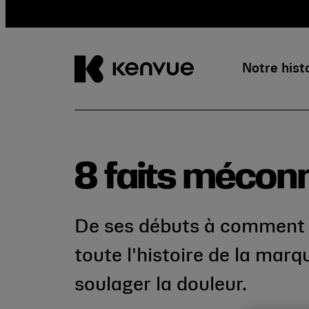
Notre hist
Passer
au
contenu
8 faits méconn
De ses débuts à comment el
toute l'histoire de la ma
soulager la douleur.