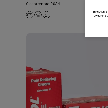
9 septembre 2024
En cliquant s
navigation su
E-
Imprimer
Copier
mail