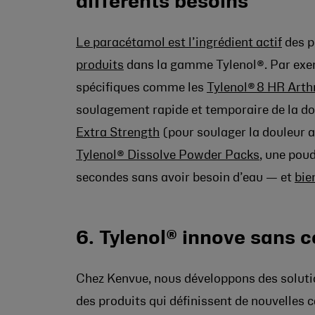
différents besoins
Le paracétamol est l’ingrédient actif
des pr
produits
dans la gamme Tylenol®. Par exem
spécifiques comme les
Tylenol® 8 HR Arthr
soulagement rapide et temporaire de la doul
Extra Strength
(pour soulager la douleur 
Tylenol® Dissolve Powder Packs
, une poud
secondes sans avoir besoin d’eau — et
bie
6. Tylenol® innove sans 
Chez Kenvue, nous développons des solutio
des produits qui définissent de nouvelles c